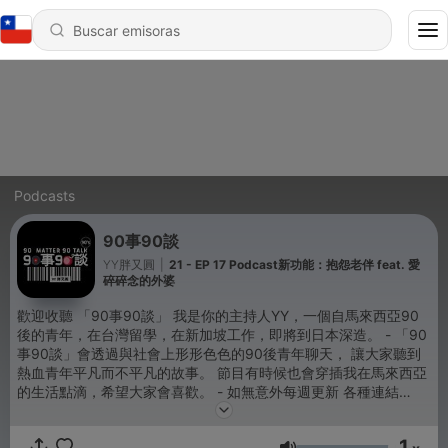
Podcasts
90事90談
YY胖又圓
|
21 - EP 17 Podcast新功能：抱怨老伴 feat. 愛
碎碎念的外婆
歡迎收聽 「90事90談」 我是你的主持人YY，一個自馬來西亞90
後的青年，在台灣留學，在新加坡工作，即將到日本深造。 - 「90
事90談」會透過與社會上形形色色的90後青年聊天， 讓大家聽到
熱血青年平凡而不平凡的故事。 節目有時候也會穿插我在馬來西亞
的生活點滴，希望大家會喜歡。 - 如無意外每週更新 各種連結
🔗https://taplink.cc/90matter90talk - 歡迎透過Instagram跟我互
動及告訴我你想聽什麼
1