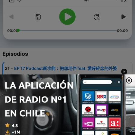
x
https://www.instagram.com/90matter90talk/ - E-mail:
Volumen
90matter90talk@gmail.com -- Hosting provided by SoundOn
00:00
00:00
Episodios
-
21
EP 17 Podcast新功能：抱怨老伴 feat. 愛碎碎念的外婆
12 ene. 2021
-
20
EP 16 抱怨新工作和新生活；馬來Barber shop理髮奇
遇記 #珍惜生命#I Miss 麵粉糕
15 nov. 2020
-
19
EP 15 改寫人生的志工旅行；志工Startup「First
Steps for Wildlife」 | 下集 feat. Ruyi
20 oct. 2020
-
18
EP 14 改寫人生的志工旅行- Voluntourism； 志工？義