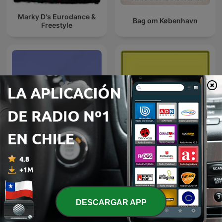
Marky D's Eurodance &
Bag om København
Freestyle
Terapia Chilensis
Audiolibros Por qué leer
DESCARGAR APP