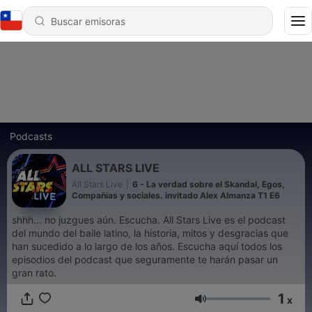
Podcasts
ALL STARS LIVE
All Stars Live
|
6 - La verdad sobre el Skandal, Egos,
Compañías y sociales. invitado Alex Almanza T1 E6
shhh... no juzgues aún. Escucha. All Stars Live es el podcast
del mundo del baile latino, la historia, mitos y desgracias que
han sucedido a lo largo de los años. Escucha aquí todos los
episodios del podcast que seguramente te harán pasar un
gran rato.
1
x
Volumen