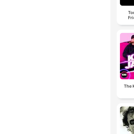
To
Fr
The K