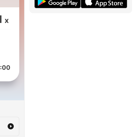
1
x
:00