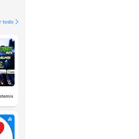
r todo
etemix