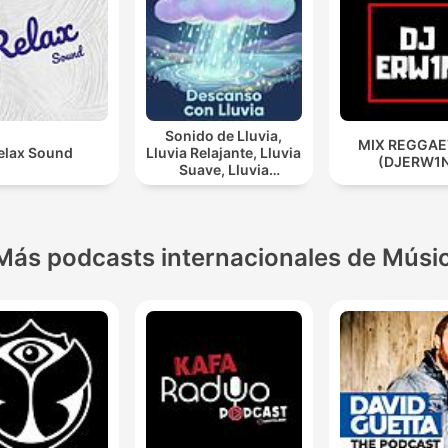
Sonido de Lluvia,
MIX REGGA
elax Sound
Lluvia Relajante, Lluvia
(DJERW1
Suave, Lluvia
Nocturna, Descanso
Con Lluvia
Más podcasts internacionales de Músi