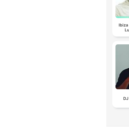
Ibiza
Lu
DJ