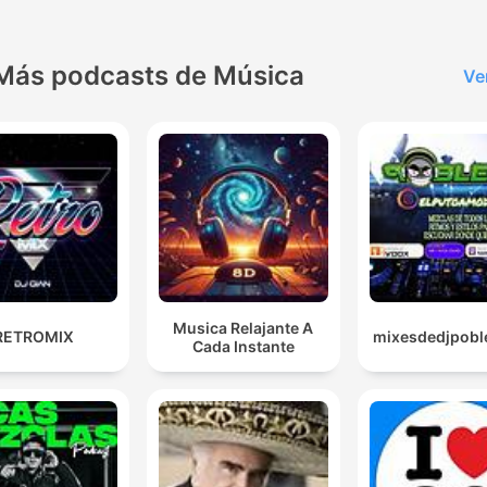
Más podcasts de Música
Ve
Musica Relajante A
RETROMIX
mixesdedjpobl
Cada Instante