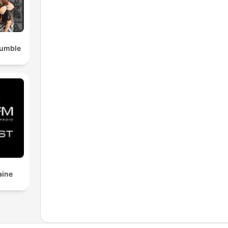
Rumble
aine