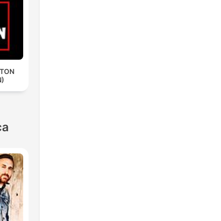
ETON
N)
ca