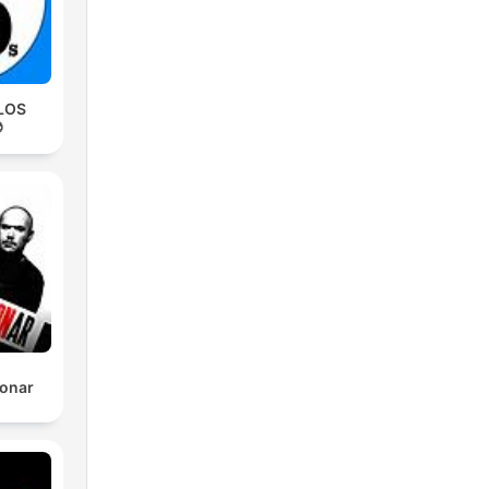
LOS

Sonar