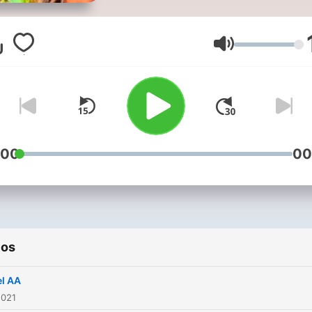
Volumen
:00
00
ios
l AA
2021