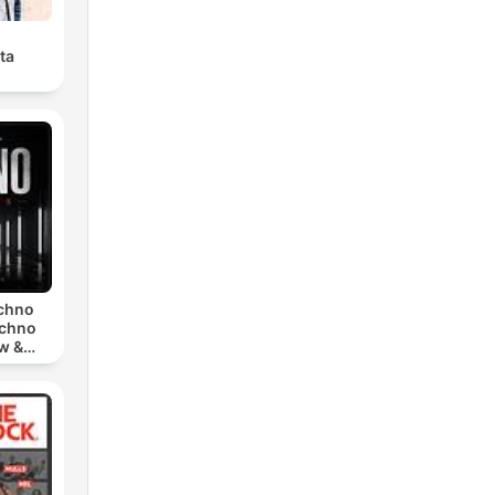
ta
echno
echno
w &
chno