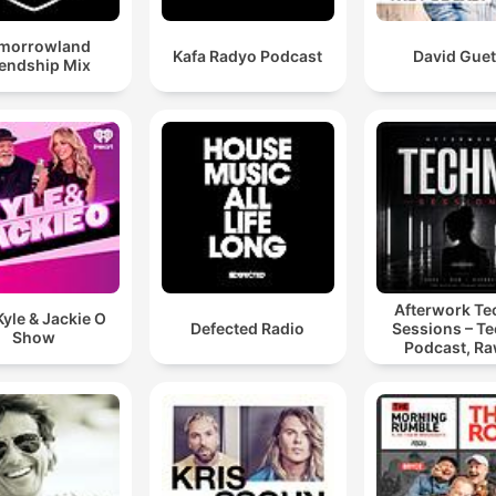
morrowland
Kafa Radyo Podcast
David Guet
iendship Mix
Afterwork T
yle & Jackie O
Defected Radio
Sessions – T
Show
Podcast, Ra
Hypnotic Te
Mixes