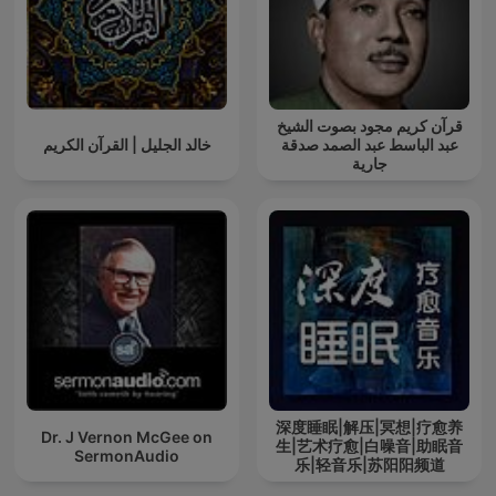
قرآن كريم مجود بصوت الشيخ
عبد الباسط عبد الصمد صدقة
خالد الجليل | القرآن الكريم
جارية
深度睡眠|解压|冥想|疗愈养
Dr. J Vernon McGee on
生|艺术疗愈|白噪音|助眠音
SermonAudio
乐|轻音乐|苏阳阳频道