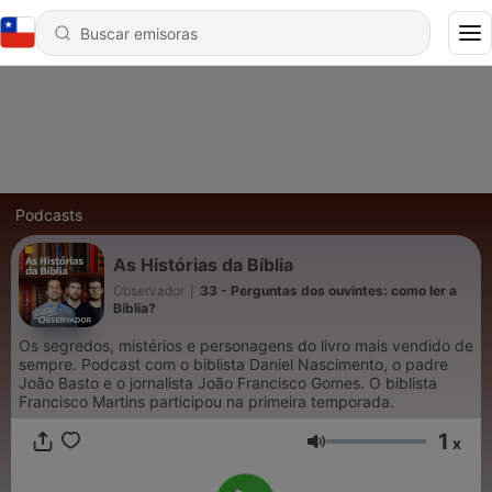
Podcasts
As Histórias da Bíblia
Observador
|
33 - Perguntas dos ouvintes: como ler a
Bíblia?
Os segredos, mistérios e personagens do livro mais vendido de
sempre. Podcast com o biblista Daniel Nascimento, o padre
João Basto e o jornalista João Francisco Gomes. O biblista
Francisco Martins participou na primeira temporada.
1
x
Volumen