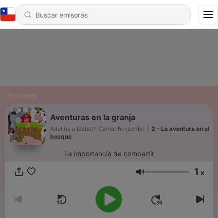
Podcasts
Aventuras en la granja
Adelina elizabeth Camacho jacobo
|
2 - La aventura en el
bosque
La importancia de compartir
1
x
Volumen