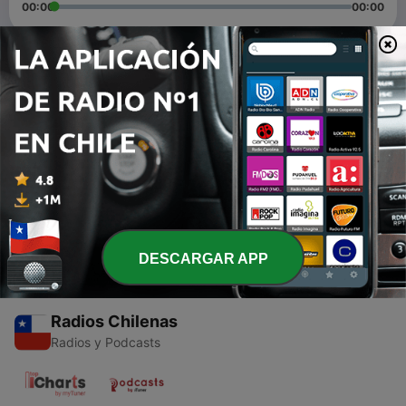
00:00
00:00
Episodios
-
2
La aventura en el bosque
19 nov. 2020
-
1
Aventuras en la granja
17 nov. 2020
DESCARGAR APP
Radios Chilenas
Radios y Podcasts