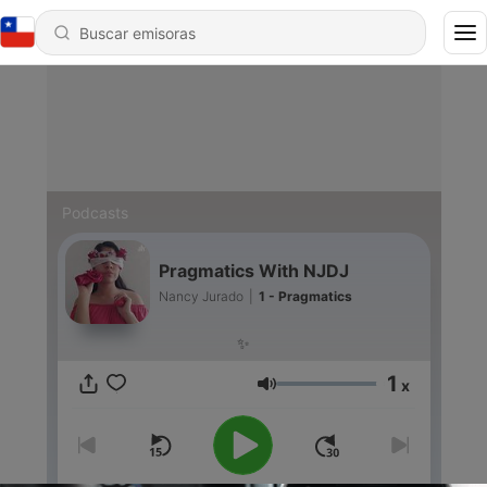
Podcasts
Pragmatics With NJDJ
Nancy Jurado
|
1 - Pragmatics
✨
1
x
Volumen