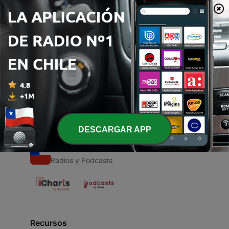
00:00
00:00
Episodios
-
1
Pragmatics
08 sep. 2021
DESCARGAR APP
Radios Chilenas
Radios y Podcasts
Recursos