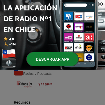
00:00
00:00
Episodios
-
1
Biomas- Pampa
21 abr. 2021
DESCARGAR APP
Radios Chilenas
Radios y Podcasts
Recursos