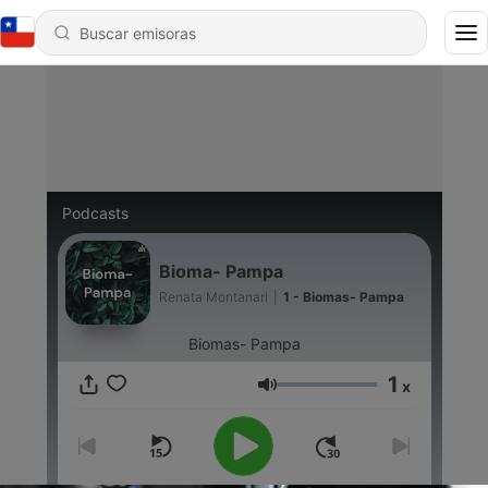
Podcasts
Bioma- Pampa
Renata Montanari
|
1 - Biomas- Pampa
Biomas- Pampa
1
x
Volumen