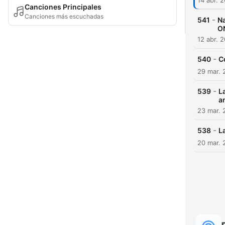
14 abr. 
Canciones Principales
Canciones más escuchadas
-
541
Na
O
12 abr. 
-
540
C
29 mar. 
-
539
L
a
23 mar. 
-
538
L
20 mar. 