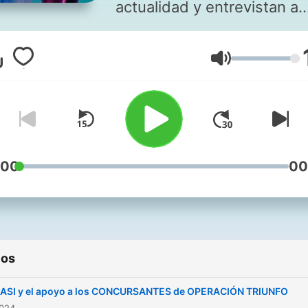
actualidad y entrevistan a
gente maja. Política, femin
y tontería. Mucha tontería.
Volumen
veces lloramos. Escúchan
en la app de la SER los mar
a las 19:00 y en verano en
Podimo:
https://go.podimo.com/es
:00
00
ios
ASI y el apoyo a los CONCURSANTES de OPERACIÓN TRIUNFO