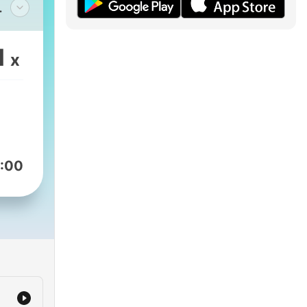
ismo
 A
1
x
os
tes
/buenismo
:00