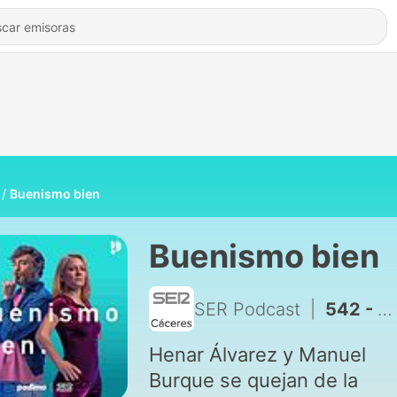
Buenismo bien
Buenismo bien
SER Podcast
|
542 - MASI y el apoyo a los CONCURSANTES de OPERACIÓN TRIUNFO
Henar Álvarez y Manuel
Burque se quejan de la