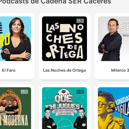
Podcasts de Cadena SER Cáceres
El Faro
Las Noches de Ortega
Milenio 