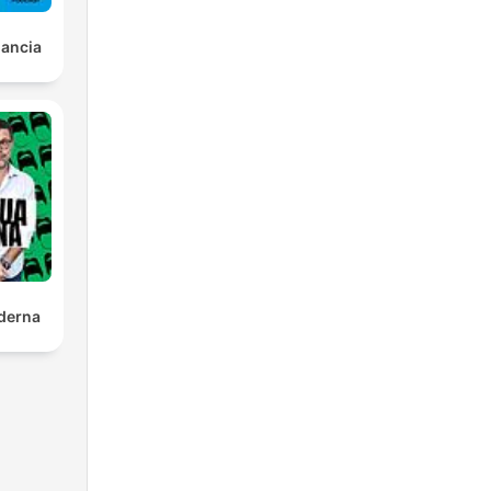
lancia
derna