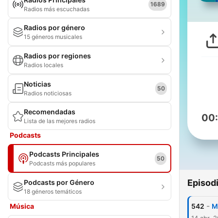
1689
Radios más escuchadas
Radios por género
15 géneros musicales
Radios por regiones
Radios locales
Noticias
50
Radios noticiosas
Recomendadas
00
Lista de las mejores radios
Podcasts
Podcasts Principales
50
Podcasts más populares
Episod
Podcasts por Género
18 géneros temáticos
-
Música
542
M