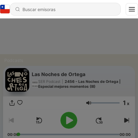
Podcasts
Las Noches de Ortega
SER Podcast
|
2456 - Las Noches de Ortega |
Especial mejores momentos (III)
1
x
Volumen
00:00
00:00