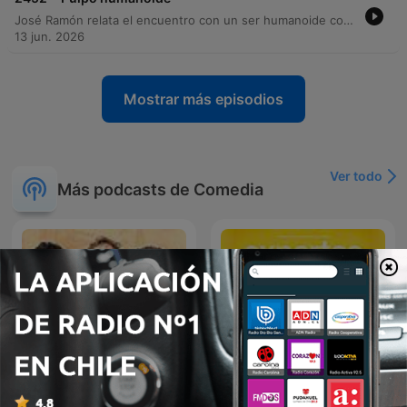
José Ramón relata el encuentro con un ser humanoide con apariencia de pulpo que llegó a su casa tras un accidente espacial. A pesar de la naturaleza extraordinaria del visitante, él y su esposa muestran una total falta de curiosidad, llegando incluso a aceptar un viaje al planeta de Andrómeda solo para evitar conflictos. Posteriormente, los entrevistados relatan cómo el ser los secuestró y mantuvo atados con cadenas de energía durante dos años y medio debido a su deseo de atención. La entrevista concluye con la revelación de que la esposa está embarazada del ser alienígena, manteniendo una actitud de total indiferencia ante el suceso.
13 jun. 2026
Mostrar más episodios
Ver todo
Más podcasts de Comedia