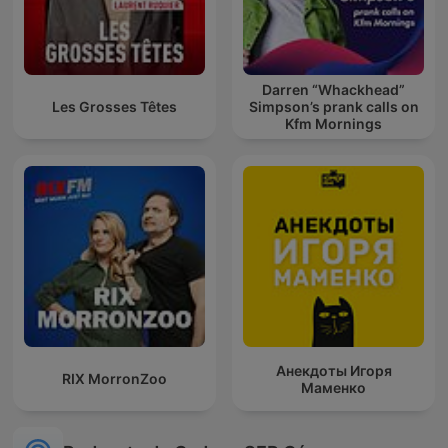
Darren “Whackhead”
Les Grosses Têtes
Simpson’s prank calls on
Kfm Mornings
Анекдоты Игоря
RIX MorronZoo
Маменко