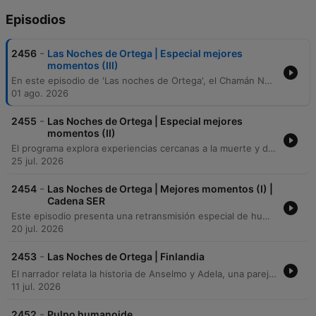
Episodios
-
2456
Las Noches de Ortega | Especial mejores
momentos (III)
En este episodio de 'Las noches de Ortega', el Chamán Nayakú ofrece una profunda reflexión sobre el silencio, la conexión con el cosmos y la dificultad de expresar lo trascendental. A través de un diálogo con los oyentes, se exploran temas como la validación de la experiencia espiritual y la importancia de habitar el misterio. La segunda parte del programa transita hacia la nostalgia musical con Juanma Castillo, realizando un recorrido por la música de los años 80. Los participantes comparten recuerdos sobre la creatividad, la vitalidad y las transformaciones sociales de esa década, contrastándolas con la ansiedad y el consumismo de la era tecnológica actual.
01 ago. 2026
-
2455
Las Noches de Ortega | Especial mejores
momentos (II)
El programa explora experiencias cercanas a la muerte y dimensiones espirituales mediante testimonios de investigadores y oyentes, abordando desde encuentros románticos hasta la sensación de aburrimiento en el más allá. Tras una revelación donde el presentador confiesa haber orquestado algunos relatos, la conversación se desplaza hacia los viajes astrales y las capacidades de proyección del alma. El episodio concluye con diversas llamadas que detallan experiencias de salida del cuerpo, variaciones en la capacidad de elevación y la frecuencia de estos fenómenos. Finalmente, el presentador reflexiona sobre la solidaridad ciudadana ante un apagón eléctrico y la importancia de la radio.
25 jul. 2026
-
2454
Las Noches de Ortega | Mejores momentos (I) |
Cadena SER
Este episodio presenta una retransmisión especial de humor desde el Teatro España con la humorista Luisa Carcajada. La emisión, que buscaba un tono más relajado, se ve interrumpida por la indignación de varios oyentes que critican el uso de sketches de mímica inapropiados para el formato radiofónico. Tras las críticas por la pérdida de los valores tradicionales de la radio, el programa incluye una reflexión de Luisa Carcajada sobre su trayectoria profesional y concluye con una lectura poética de tono existencial.
20 jul. 2026
-
2453
Las Noches de Ortega | Finlandia
El narrador relata la historia de Anselmo y Adela, una pareja que planea con ilusión unas vacaciones en Finlandia, incluyendo la decisión de Anselmo de llevar su máquina de escribir. Sin embargo, al llegar a Helsinki, Anselmo desarrolla una obsesión por escribir un libro que explique cada concepto con precisión absoluta. Esta necesidad de perfección lo lleva a encerrarse en su habitación y distanciarse de Adela. La magnitud de su escritura termina por fracturar la relación, resultando en la separación definitiva de la pareja.
11 jul. 2026
-
2452
Pulpo humanoide