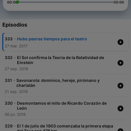
00:00
00:00
Episodios
-
333
Hubo peores tiempos para el teatro
27 mar. 2017
-
332
El Sol confirma la Teoría de la Relatividad de
Einstein
27 sep. 2016
-
331
Savonarola: dominico, hereje, pirómano y
charlatán
21 sep. 2016
-
330
Desmontamos el mito de Ricardo Corazón de
León
06 jul. 2016
-
329
El 1 de julio de 1903 comenzaba la primera etapa
del Tour con 476 km