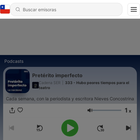
Podcasts
Pretérito imperfecto
Cadena SER
|
333 - Hubo peores tiempos para el
teatro
Cada semana, con la periodista y escritora Nieves Concostrina
1
x
Volumen