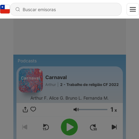
Podcasts
Carnaval
Arthur
|
2 - Trabalho de religião CF 2022
Arthur F. Alice G. Bruno L. Fernanda M.
1
x
Volumen