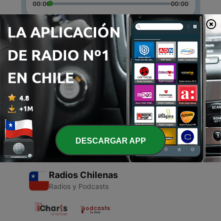
00:00
00:00
Episodios
-
2
Trabalho de religião CF 2022
11 abr. 2022
-
1
Carnaval
25 sep. 2020
DESCARGAR APP
Radios Chilenas
Radios y Podcasts