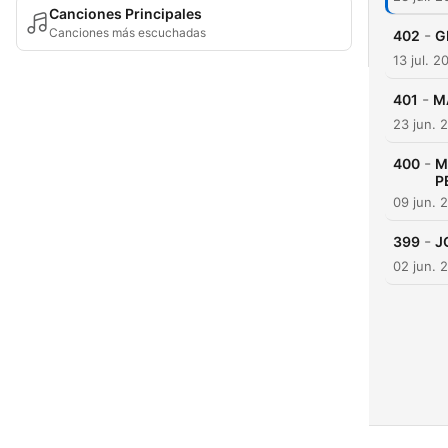
Canciones Principales
Canciones más escuchadas
-
402
G
13 jul. 2
-
401
M
23 jun. 
-
400
M
P
09 jun. 
-
399
J
02 jun. 