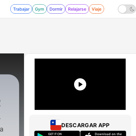
Trabajar
Gym
Dormir
Relajarse
Viaje
R
03 - OFFSIDE LIBERTADORES #3: ALLAN
DESCARGAR APP
da