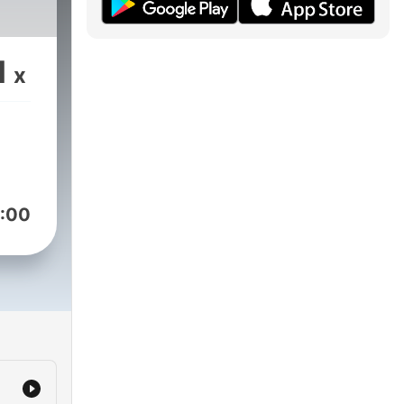
1
x
:00