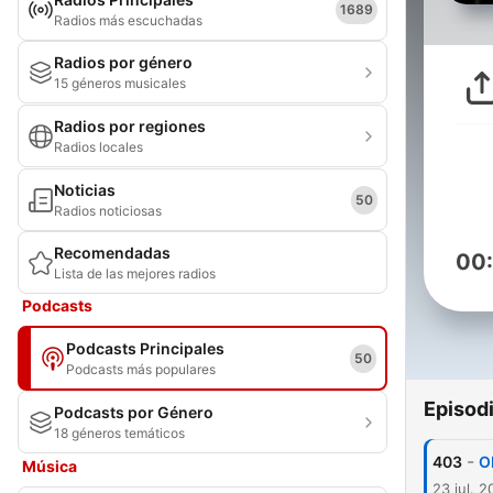
1689
Radios más escuchadas
Radios por género
15 géneros musicales
Radios por regiones
Radios locales
Noticias
50
Radios noticiosas
Recomendadas
00
Lista de las mejores radios
Podcasts
Podcasts Principales
50
Podcasts más populares
Episod
Podcasts por Género
18 géneros temáticos
-
403
O
Música
23 jul. 