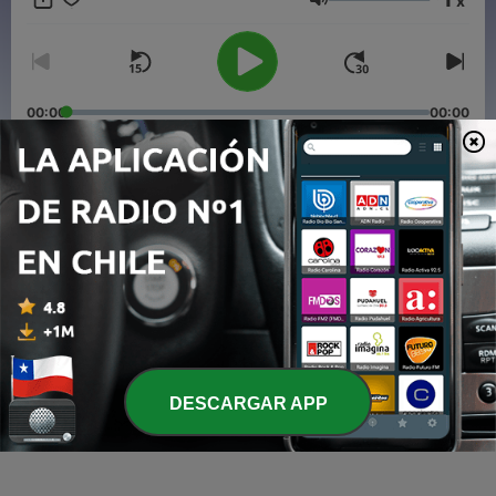
x
Volumen
00:00
00:00
Episodios
-
3
"Uma Onda da Ascensão" Jesus Cristo Cósmico
31 ene. 2021
-
2
"Viver em Propósito" Jesus Cristo Cósmico
24 ene. 2021
-
1
"Todo o Meu Amor é vosso!" Jesus Cristo Cósmico
DESCARGAR APP
17 ene. 2021