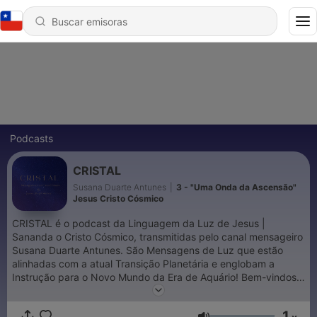
Podcasts
CRISTAL
Susana Duarte Antunes
|
3 - "Uma Onda da Ascensão"
Jesus Cristo Cósmico
CRISTAL é o podcast da Linguagem da Luz de Jesus |
Sananda o Cristo Cósmico, transmitidas pelo canal mensageiro
Susana Duarte Antunes. São Mensagens de Luz que estão
alinhadas com a atual Transição Planetária e englobam a
Instrução para o Novo Mundo da Era de Aquário! Bem-vindos à
Luz Cristal! Susana Duarte Antunes . Direitos Reservados 2021
1