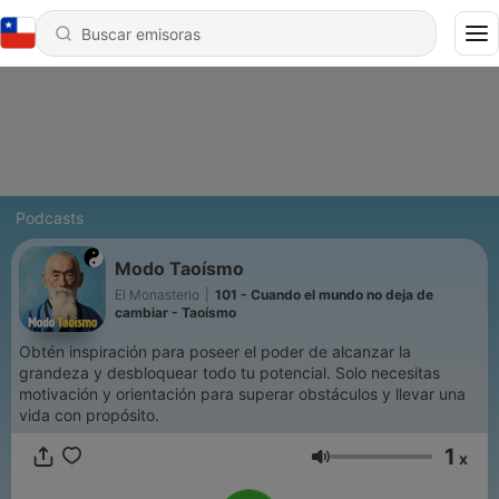
Podcasts
Modo Taoísmo
El Monasterio
|
101 - Cuando el mundo no deja de
cambiar - Taoísmo
Obtén inspiración para poseer el poder de alcanzar la
grandeza y desbloquear todo tu potencial. Solo necesitas
motivación y orientación para superar obstáculos y llevar una
vida con propósito.
1
x
Volumen