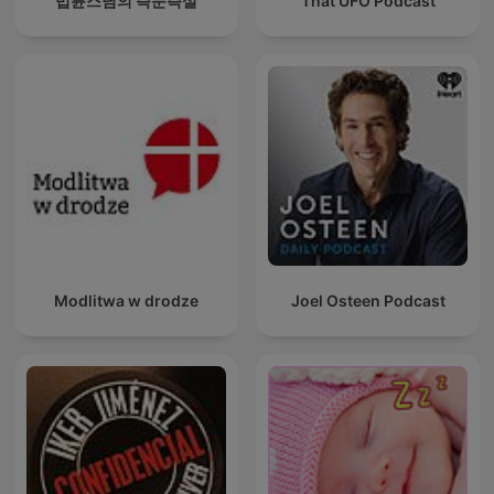
법륜스님의 즉문즉설
That UFO Podcast
Modlitwa w drodze
Joel Osteen Podcast