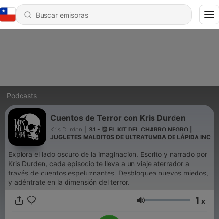
Podcasts
Cuentos de Terror con Kris Durden
Kris Durden
|
31 - 👹 EL KIT DEL CHARRO NEGRO |
JUGUETES MALDITOS DE ULTRATUMBA DE LÁPIDA INC
Explora el lado oscuro de la imaginación. Escrito y narrado por
Kris Durden, cada episodio te lleva a un viaje aterrador a
través de cuentos espeluznantes. Desbloquea nuevos miedos,
y adéntrate en la dimensión del terror.
1
x
Volumen