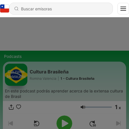
Podcasts
Cultura Brasileña
Romina Valencia
|
1 - Cultura Brasileña
En este podcast podrás aprender acerca de la extensa cultura
de Brasil
1
x
Volumen