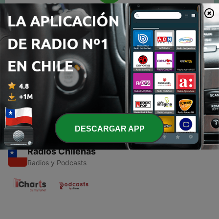
00:00
00:00
Episodios
-
1
Cultura Brasileña
21 feb. 2021
DESCARGAR APP
Radios Chilenas
Radios y Podcasts