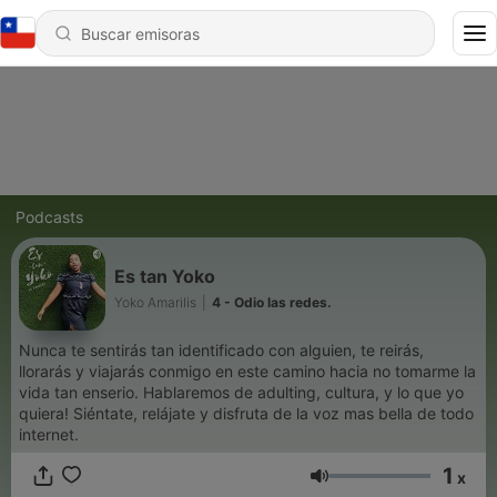
Podcasts
Es tan Yoko
Yoko Amarilis
|
4 - Odio las redes.
Nunca te sentirás tan identificado con alguien, te reirás,
llorarás y viajarás conmigo en este camino hacia no tomarme la
vida tan enserio. Hablaremos de adulting, cultura, y lo que yo
quiera! Siéntate, relájate y disfruta de la voz mas bella de todo
internet.
1
x
Volumen