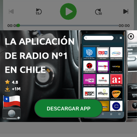
00:00
00:00
Episodios
-
4
Odio las redes.
13 oct. 2020
-
3
Soy una Estrella lol
01 sep. 2020
-
2
Que locura con los 20!
DESCARGAR APP
25 ago. 2020