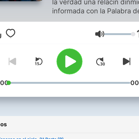
la verdad una relacin dinmi
informada con la Palabra d
Dios. En un mundo catico
cegado por la incredulidad,
Volumen
tradicin, el misticismo y err
doctrinal, la Palabra de Dio
penetra todo esto y prove
respuestas. Sintonize Grac
Vosotros para escuchar un
enseanza clara, prctica,
:00
00
versculo a versculo, impart
por el PastorJohn MacArth
ios