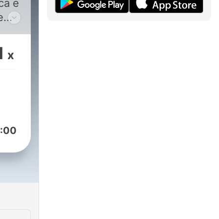
ca e
e
1
x
or
s
ia a
a
:00
ida
ur.