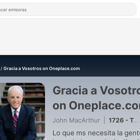
Gracia a Vosotros on Oneplace.com
Gracia a Vosotr
on Oneplace.c
John MacArthur
|
1726 - Tesoros en el cielo, 2ª Parte (B)
Lo que ms necesita la gent