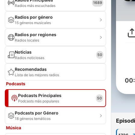
1689
Radios más escuchadas
Radios por género
15 géneros musicales
Radios por regiones
Radios locales
Noticias
50
Radios noticiosas
Recomendadas
Lista de las mejores radios
00
Podcasts
Podcasts Principales
50
Podcasts más populares
Podcasts por Género
18 géneros temáticos
Episod
Música