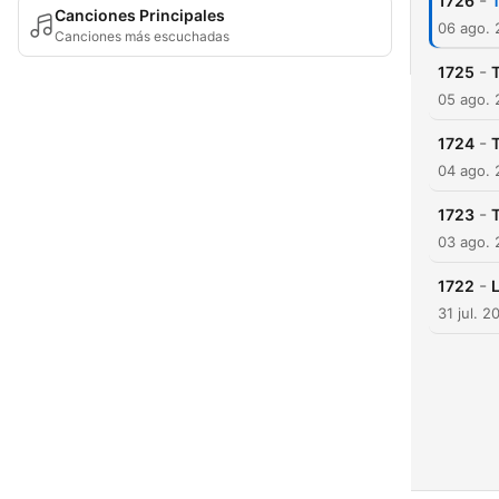
-
1726
T
Canciones Principales
06 ago.
Canciones más escuchadas
-
1725
T
05 ago.
-
1724
T
04 ago.
-
1723
T
03 ago.
-
1722
L
31 jul. 2