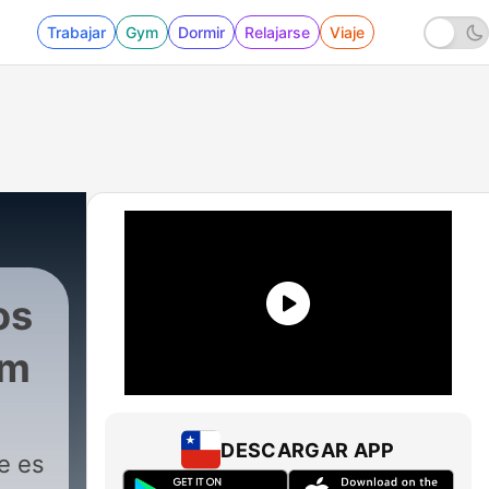
Trabajar
Gym
Dormir
Relajarse
Viaje
os
om
DESCARGAR APP
e es