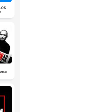
LOS

Sonar