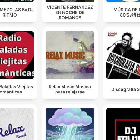
VICENTE FERNANDEZ
 MEZCLAS By DJ
MÚSICA DE 
EN NOCHE DE
RITMO
80'S🎶🎙️
ROMANCE
Baladas Viejitas
Relax Music Música
Discografía 
ománticas
para relajarse