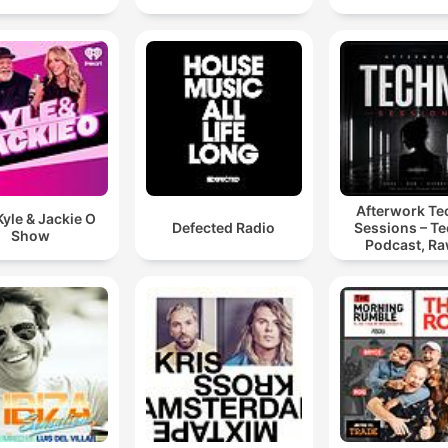
Afterwork T
yle & Jackie O
Defected Radio
Sessions – T
Show
Podcast, Ra
Hypnotic Te
Mixes