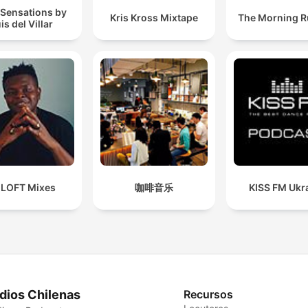
 Sensations by
Kris Kross Mixtape
The Morning 
is del Villar
 LOFT Mixes
咖啡音乐
KISS FM Ukr
dios Chilenas
Recursos