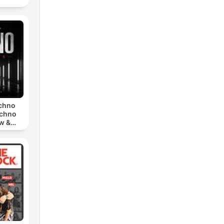
echno
echno
w &
chno