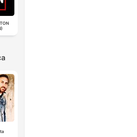
ETON
N)
ca
ta