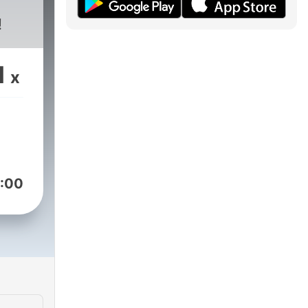
!
1
x
:00