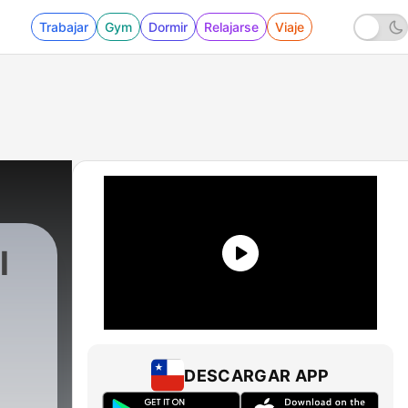
Trabajar
Gym
Dormir
Relajarse
Viaje
l
lly)
|
10 - Clair de Lune [Debussy]
DESCARGAR APP