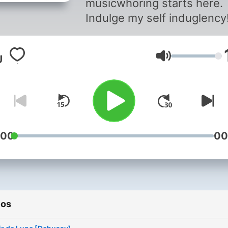
musicwhoring starts here.
Indulge my self induglency
Volumen
:00
00
ios