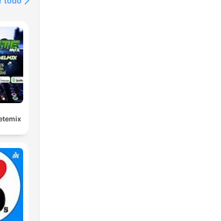
r todo
etemix