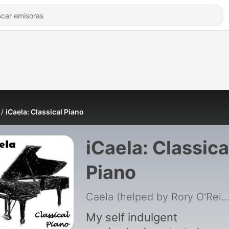
iCaela: Classical Piano
iCaela: Classica
Piano
Caela (helped by Rory O'Rei
My self indulgent