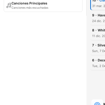
-
10
Cla
Canciones Principales
31 mar. 
Canciones más escuchadas
-
9
Have
24 dic. 
-
8
Whit
11 dic. 
-
7
Silve
Sun, 7 
-
6
Dec
Tue, 2 