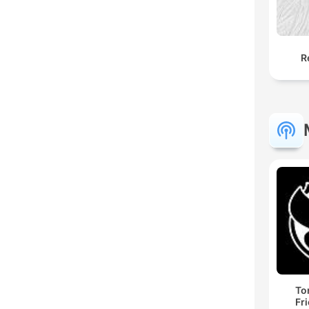
R
To
Fr