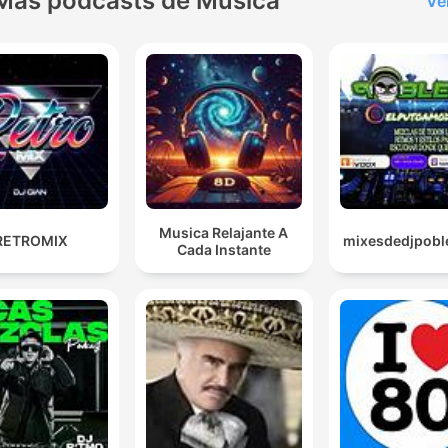
Más podcasts de Música
Ve
Musica Relajante A
RETROMIX
mixesdedjpobl
Cada Instante