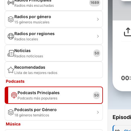
1689
Radios más escuchadas
Radios por género
15 géneros musicales
Radios por regiones
Radios locales
Noticias
50
Radios noticiosas
Recomendadas
Lista de las mejores radios
00
Podcasts
Podcasts Principales
50
Podcasts más populares
Podcasts por Género
18 géneros temáticos
Episod
Música