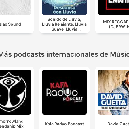
Sonido de Lluvia,
MIX REGGA
elax Sound
Lluvia Relajante, Lluvia
(DJERW1
Suave, Lluvia
Nocturna, Descanso
Con Lluvia
Más podcasts internacionales de Músi
morrowland
Kafa Radyo Podcast
David Guet
iendship Mix