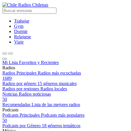
Radios Chilenas
Trabajar
Gym
Dormir
Relajarse
Viaje
Mi Lista
Favoritos y Recientes
Radios
Radios Principales
Radios más escuchadas
1689
Radios por género
15 géneros musicales
Radios por regiones
Radios locales
Noticias
Radios noticiosas
50
Recomendadas
Lista de las mejores radios
Podcasts
Podcasts Principales
Podcasts más populares
50
Podcasts por Género
18 géneros temáticos
Música