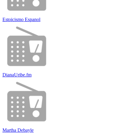
Estoicismo Espanol
DianaUribe.fm
Martha Debayle