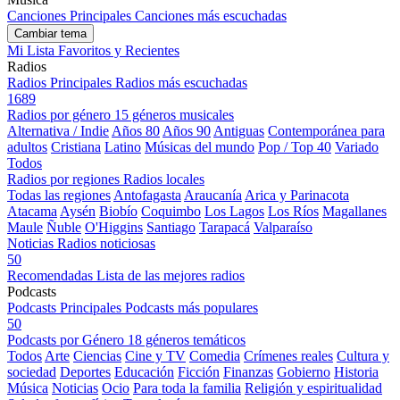
Canciones Principales
Canciones más escuchadas
Cambiar tema
Mi Lista
Favoritos y Recientes
Radios
Radios Principales
Radios más escuchadas
1689
Radios por género
15 géneros musicales
Alternativa / Indie
Años 80
Años 90
Antiguas
Contemporánea para
adultos
Cristiana
Latino
Músicas del mundo
Pop / Top 40
Variado
Todos
Radios por regiones
Radios locales
Todas las regiones
Antofagasta
Araucanía
Arica y Parinacota
Atacama
Aysén
Biobío
Coquimbo
Los Lagos
Los Ríos
Magallanes
Maule
Ñuble
O'Higgins
Santiago
Tarapacá
Valparaíso
Noticias
Radios noticiosas
50
Recomendadas
Lista de las mejores radios
Podcasts
Podcasts Principales
Podcasts más populares
50
Podcasts por Género
18 géneros temáticos
Todos
Arte
Ciencias
Cine y TV
Comedia
Crímenes reales
Cultura y
sociedad
Deportes
Educación
Ficción
Finanzas
Gobierno
Historia
Música
Noticias
Ocio
Para toda la familia
Religión y espiritualidad