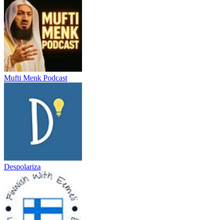
Mufti Menk Podcast
Despolariza