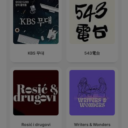
KBS 무대
543電台
Rosić i drugovi
Writers & Wonders