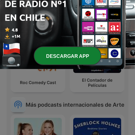
Marky D's Eurodance &
Audiolibros Por qué
Freestyle
leer
DESCARGAR APP
El Contador de
Roc Comedy Cast
Películas
Más podcasts internacionales de Arte