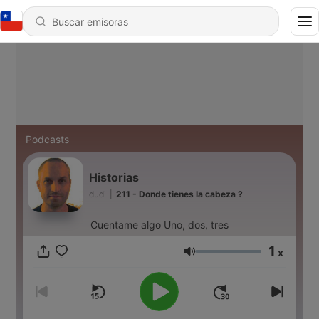
Podcasts
Historias
dudi
|
211 - Donde tienes la cabeza ?
Cuentame algo Uno, dos, tres
1
x
Volumen