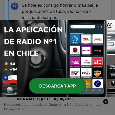
Se hoje eu consigo honrar o meu pai, é
porque, antes de tudo, Ele honrou a
missão de ser pai.
00:12:53 · Uma conclusão reflexiva sobre o
papel da paternidade e o legado deixado para a
filha.
Episodios
-
1610
A FILHA QUE HONROU O PAI | QUEM AMA NÃO
ESQUECE ESPECIAL DIA DOS PAIS 07/08/2026
Um relato emocionante sobre gratidão, superação e a força dos laços familiares. A narradora compartilha sua trajetória de vida, desde a infância humilde no interior do Piauí até a conquista da carreira de advogada, destacando o papel fundamental do apoio e da presença de seu pai. O episódio detalha o esforço para garantir a aposentadoria rural do pai através de um processo judicial complexo, simbolizando o ciclo de retribuição e honra aos pais. A narrativa percorre momentos de dificuldades financeiras, mudanças de cidade, separação dos pais e vitórias acadêmicas e profissionais. É uma história sobre como o incentivo e o amor podem transformar realidades e permitir que os filhos alcancem seus sonhos mais ambiciosos.
07 ago. 2026
DESCARGAR APP
-
1609
O SONHO QUE VIROU UMA MENTIRA | QUEM
AMA NÃO ESQUECE 06/08/2026
Neste episódio do podcast Quem Ama Não Esquece, o narrador Fred compartilha um relato pessoal sobre a fragilidade da confiança em um relacionamento. Após cinco anos de sacrifícios e economia rigorosa para a compra de uma casa própria, o casal enfrenta uma crise devastadora quando Silvia, a parceira de Fred, revela ter perdido todas as economias do casal em um golpe financeiro. A narrativa explora as nuances de uma traição que não envolve outra pessoa, mas sim a quebra da lealdade e do planejamento compartilhado. O relato detalha o impacto emocional de descobrir que o sonho de uma vida foi destruído por segredos e decisões unilaterais, levantando questionamentos sobre se o amor é suficiente para restaurar a segurança em um casamento após uma perda tão profunda.
06 ago. 2026