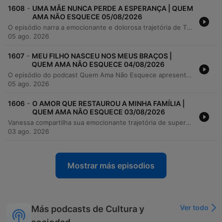
-
1608
UMA MÃE NUNCA PERDE A ESPERANÇA | QUEM
AMA NÃO ESQUECE 05/08/2026
O episódio narra a emocionante e dolorosa trajetória de Thaís, desde o reencontro com seu marido Reginaldo até as graves complicações de saúde de sua filha Olívia. A história detalha a luta contra diagnósticos difíceis como mielomeningocele e meningite, culminando na notícia devastadora de que a bebê entraria em cuidados paliativos. O relato descreve o período de cuidados paliativos após 17 cirurgias e o falecimento da criança em abril de 2025. A narradora detalha os momentos finais de conexão e o processo de luto e superação que a família enfrenta desde então.
05 ago. 2026
-
1607
MEU FILHO NASCEU NOS MEUS BRAÇOS |
QUEM AMA NÃO ESQUECE 04/08/2026
O episódio do podcast Quem Ama Não Esquece apresenta o relato emocionante de João Pedro sobre a jornada de superação e fé de sua família. Após enfrentar a perda traumática de dois bebês em gestações distintas, o casal vive a inesperada e intensa experiência de um parto de emergência no meio de um congestionamento de estrada. A narrativa detalha os desafios emocionais da espera, o medo do desconhecido e a força necessária para manter a esperança diante das adversidades. É uma história sobre resiliência, paciência e a crença de que os milagres acontecem no tempo certo.
05 ago. 2026
-
1606
O AMOR QUE RESTAUROU A MINHA FAMÍLIA |
QUEM AMA NÃO ESQUECE 03/08/2026
Vanessa compartilha sua emocionante trajetória de superação, desde uma adolescência marcada pela falta de afeto familiar e uma gravidez precoce aos 16 anos, até enfrentar o abandono do pai e um relacionamento instável que a sobrecarregou com responsabilidades sozinha. Após enfrentar grandes dificuldades para criar seu filho Antônio, ela relata como encontrou em Lucas um companheiro íntegro e disposto a construir uma família real. A história destaca o processo de cura emocional e reconciliação familiar, mediado pelo apoio de Lucas, que a incentivou a perdoar o pai antes de seu falecimento. O relato termina com uma reflexão sobre como encontrar a pessoa certa pode transformar a vida, trazendo segurança, crescimento pessoal e a possibilidade de um novo recomeço.
03 ago. 2026
Mostrar más episodios
Ver todo
Más podcasts de Cultura y