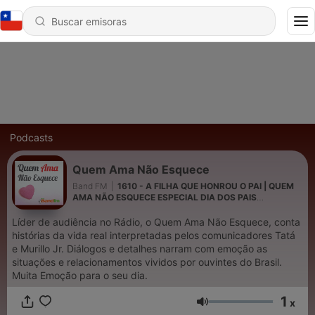
Podcasts
Quem Ama Não Esquece
Band FM
|
1610 - A FILHA QUE HONROU O PAI | QUEM
AMA NÃO ESQUECE ESPECIAL DIA DOS PAIS
07/08/2026
Líder de audiência no Rádio, o Quem Ama Não Esquece, conta
histórias da vida real interpretadas pelos comunicadores Tatá
e Murillo Jr. Diálogos e detalhes narram com emoção as
situações e relacionamentos vividos por ouvintes do Brasil.
Muita Emoção para o seu dia.
1
x
Volumen