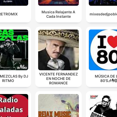
Musica Relajante A
RETROMIX
mixesdedjpobl
Cada Instante
VICENTE FERNANDEZ
 MEZCLAS By DJ
MÚSICA DE 
EN NOCHE DE
RITMO
80'S🎶🎙️
ROMANCE