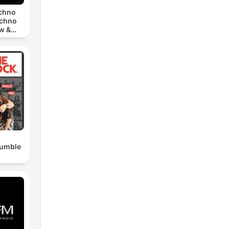
echno
echno
w &
chno
Rumble