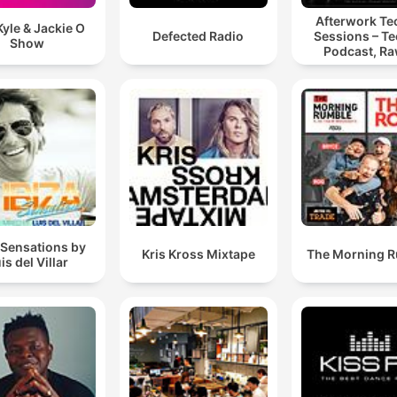
Afterwork T
yle & Jackie O
Defected Radio
Sessions – T
Show
Podcast, Ra
Hypnotic Te
Mixes
 Sensations by
Kris Kross Mixtape
The Morning 
is del Villar