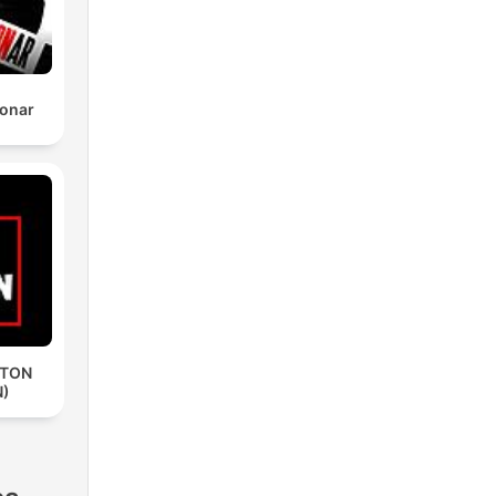
Sonar
ETON
N)