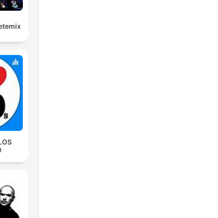
etemix
LOS
