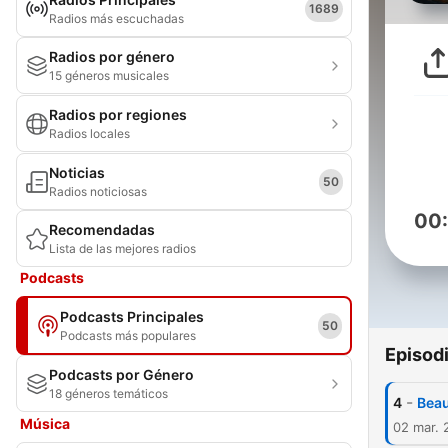
1689
Radios más escuchadas
Radios por género
15 géneros musicales
Radios por regiones
Radios locales
Noticias
50
Radios noticiosas
00
Recomendadas
Lista de las mejores radios
Podcasts
Podcasts Principales
50
Podcasts más populares
Episod
Podcasts por Género
18 géneros temáticos
-
4
Beau
Música
02 mar. 