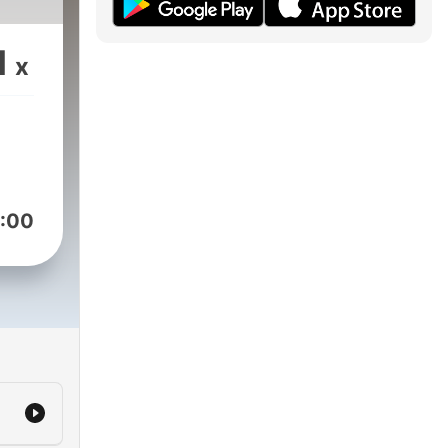
1
x
:00