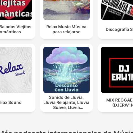
Baladas Viejitas
Relax Music Música
Discografía 
ománticas
para relajarse
Sonido de Lluvia,
MIX REGGA
elax Sound
Lluvia Relajante, Lluvia
(DJERW1
Suave, Lluvia
Nocturna, Descanso
Con Lluvia