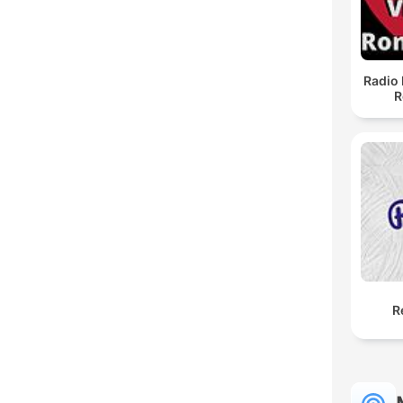
Radio 
R
R