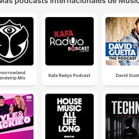
Más podcasts internacionales de Músi
morrowland
Kafa Radyo Podcast
David Guet
iendship Mix