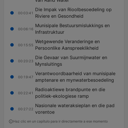
van Rand Water
Die Impak van Rioolbesoedeling op
00:03:41
Riviere en Gesondheid
Munisipale Bestuursmislukkings en
00:06:16
Infrastruktuur
Wetgewende Veranderinge en
00:15:55
Persoonlike Aanspreeklikheid
Die Gevaar van Suurmijnwater en
00:20:23
Mynsluitings
Verantwoordbaarheid van munisipale
00:19:47
amptenare en mynwaterbesoedeling
Radioaktiewe brandpunte en die
00:22:41
politiek-ekologiese ramp
Nasionale wateraksieplan en die pad
00:27:22
vorentoe
Haz clic en un capítulo para ir directamente a ese momento