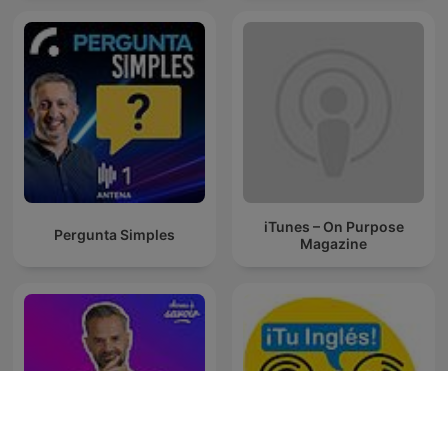
iTunes – On Purpose
Pergunta Simples
Magazine