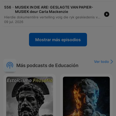
-
556
MUSIEK IN DIE ARE: GESLAGTE VAN PAPIER-
MUSIEK deur Carla Mackenzie
Hierdie dokumentêre vertelling volg die ryk geskiedenis van die Papierfamilieband, 'n musiekgroep wat reeds sedert 1932 bestaan. Die storie fokus op die nalatenskap van die familie, van die stigting deur Martinez Papier tot die moderne prestasie van sy agterkleinkind, Greigin, wat die groep na die wêreldverhoog van die Chelsea Blommerskou in Londen geneem het. Die episode ondersoek die diep wortels van Langarm-musiek in die Wes-Kaap en hoe hierdie tradisie as 'n universele taal dien wat kulture en generasies verbind. Die vertelling bied 'n intieme kykie na die persoonlike groei van 'n musikant wat van kleuterjare op tromme tot by die bespeel van verskeie instrumente ontwikkel het. Dit beklemtoon die belangrikheid van respek vir tradisie, die rol van musiek in gemeenskapsgeleenthede soos troues en begrafnisse, en die trots van 'n familie wat hul kulturele erfenis met die wêreld deel.
09 jul. 2026
Mostrar más episodios
Ver todo
Más podcasts de Educación