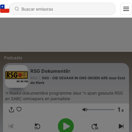
Podcasts
RSG Dokumentêr
RSG
|
560 - DIE GEVAAR IN ONS GROEN ARE deur Esté
de Klerk
'n Reeks dokumentêre programme deur 'n span gesoute RSG
en SABC omroepers en joernaliste
1
x
Volumen