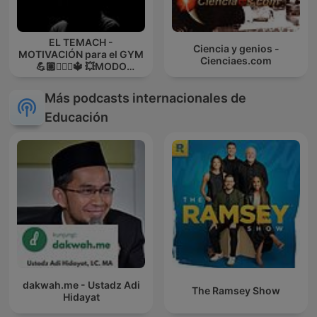
EL TEMACH -
Ciencia y genios -
MOTIVACIÓN para el GYM
Cienciaes.com
💪🏼🏋🏻‍♀🔱 💥MODO
GUERRA💥
Más podcasts internacionales de
Educación
dakwah.me - Ustadz Adi
The Ramsey Show
Hidayat