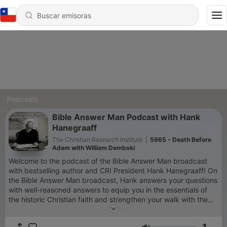
Podcasts
Bible Answer Man Podcast with Hank
Hanegraaff
The Christian Research Institute
|
5965 - Death Before
Adam with William Dembski
Welcome to the podcast of the Bible Answer Man broadcast
with bestselling author and CRI President Hank Hanegraaff! On
the Bible Answer Man broadcast, Hank answers your questions
with well-reasoned answers to equip you in the essentials of
the historic Christian faith and strengthen your walk with the
Lord. When it comes to the essentials of Christianity, there
must be unity: "In essentials, unity; nonessentials, liberty; and