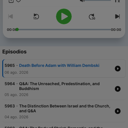
1
x
in all things, charity."
Volumen
00:00
00:00
Episodios
-
5965
Death Before Adam with William Dembski
06 ago. 2026
-
5964
Q&A: The Unreached, Predestination, and
Buddhism
05 ago. 2026
-
5963
The Distinction Between Israel and the Church,
and Q&A
04 ago. 2026