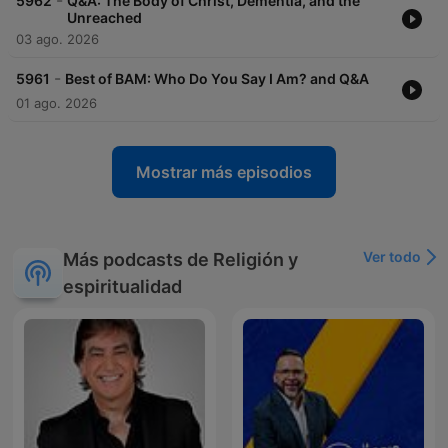
-
5962
Q&A: The Body of Christ, Dementia, and the
Unreached
03 ago. 2026
-
5961
Best of BAM: Who Do You Say I Am? and Q&A
01 ago. 2026
Mostrar más episodios
Ver todo
Más podcasts de Religión y
espiritualidad