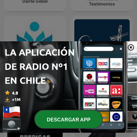
Dante Gebel
Testimonios
Paramita
https://gfcabot.com/
DESCARGAR APP