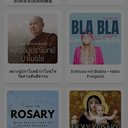
乐|轻音乐|苏阳阳频道
หลวงปู่ปราโมทย์ ปาโมชฺโช
Schluss mit Blabla – Hallo
วัดสวนสันติธรรม
Freigeist