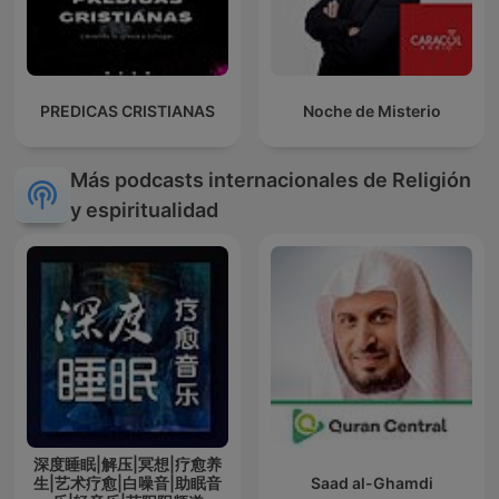
PREDICAS CRISTIANAS
Noche de Misterio
Más podcasts internacionales de Religión
y espiritualidad
深度睡眠|解压|冥想|疗愈养
生|艺术疗愈|白噪音|助眠音
Saad al-Ghamdi