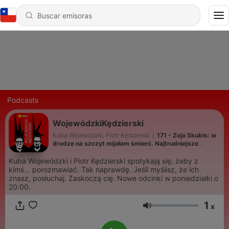
Podcasts
WojewódzkiKędzierski
Kuba Wojewódzki, Piotr Kędzierski
|
171 - Zoja Skubis: w
drodze na szczyt mijałam śmierć. Najtrudniejsze
przyszło później
Kuba Wojewódzki i Piotr Kędzierski spotykają się, żeby z
kimś... porozmawiać. Tak naprawdę. Jeśli myślisz, że ich
znasz, posłuchaj. Zaskoczą cię. Nowe odcinki w poniedziałki o
20:00.
1
x
Volumen