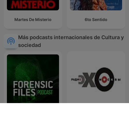
Martes De Misterio
6to Sentido
Más podcasts internacionales de Cultura y
sociedad
Forensic Files
Эхо Москвы