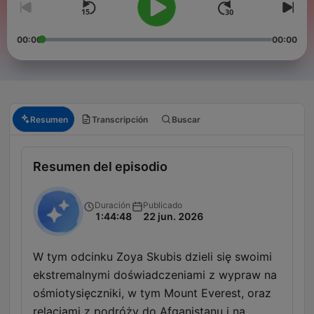
00:00
00:00
Resumen
Transcripción
Buscar
Resumen del episodio
Duración
Publicado
1:44:48
22 jun. 2026
W tym odcinku Zoya Skubis dzieli się swoimi
ekstremalnymi doświadczeniami z wypraw na
ośmiotysięczniki, w tym Mount Everest, oraz
relacjami z podróży do Afganistanu i na