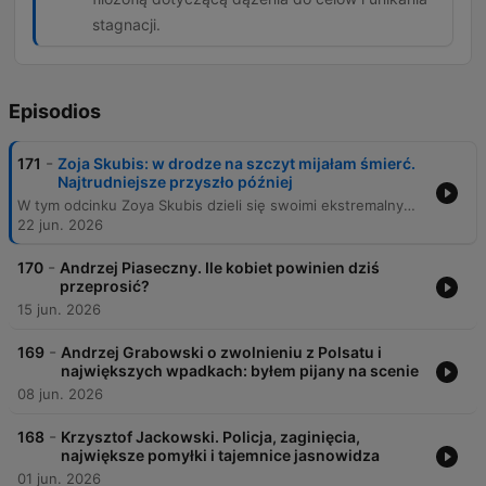
stagnacji.
Episodios
-
171
Zoja Skubis: w drodze na szczyt mijałam śmierć.
Najtrudniejsze przyszło później
W tym odcinku Zoya Skubis dzieli się swoimi ekstremalnymi doświadczeniami z wypraw na ośmiotysięczniki, w tym Mount Everest, oraz relacjami z podróży do Afganistanu i na Antarktydę. Rozmawiamy o technicznych i fizjologicznych wyzwaniach wysokogórskiej wspinaczki, mitach dotyczących ekologii na szczytach oraz o trudnych aspektach dokumentowania konfliktów i sytuacji politycznych, takich jak wojna w Ukrainie. Rozmowa wykracza poza granice sportu, dotykając tematów psychologicznych: od radzenia sobie ze stratą bliskich i depresją, po analizę tożsamości i presji w pokolencie Z. Zoya refleksuje nad rolą mediów społecznościowych, systemem edukacji oraz poszukiwaniem własnej ścieżki w świecie pełnym oczekiwań i cyfrowego przebodźcowania.
22 jun. 2026
-
170
Andrzej Piaseczny. Ile kobiet powinien dziś
przeprosić?
15 jun. 2026
-
169
Andrzej Grabowski o zwolnieniu z Polsatu i
największych wpadkach: byłem pijany na scenie
08 jun. 2026
-
168
Krzysztof Jackowski. Policja, zaginięcia,
największe pomyłki i tajemnice jasnowidza
01 jun. 2026