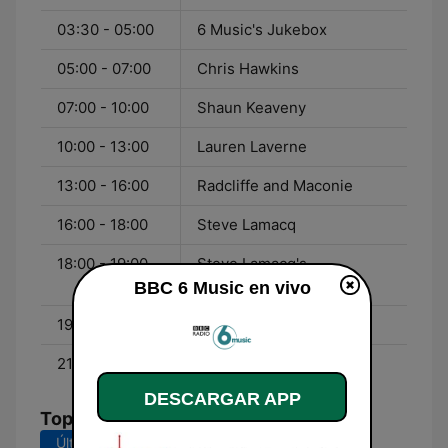
03:30 - 05:00
6 Music's Jukebox
05:00 - 07:00
Chris Hawkins
07:00 - 10:00
Shaun Keaveny
10:00 - 13:00
Lauren Laverne
13:00 - 16:00
Radcliffe and Maconie
16:00 - 18:00
Steve Lamacq
18:00 - 19:00
Steve Lamacq's
Roundtable
BBC 6 Music en vivo
19:00 - 21:00
Marc Riley
21:00 - 00:00
Gideon Coe
DESCARGAR APP
Top Canciones
Últimos 7 días
Últimos 30 días