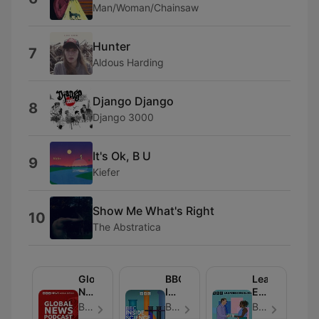
Man/Woman/Chainsaw
Hunter
7
Aldous Harding
Django Django
8
Django 3000
It's Ok, B U
9
Kiefer
Show Me What's Right
10
The Abstratica
Global
BBC
Learning
News
Inside
English
Podcast
Science
Conversation
BBC World Service - Episodio 281
BBC Radio 4 - Episodio 663
BBC Radio - Episodio 819