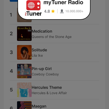
I Don't Think I'll See You Soon
1
NOGAFAM
Medication
2
Queens of the Stone Age
Solitude
3
Lila Ike
Pin-up Girl
4
Cowboy Cowboy
Hercules Theme
5
Hercules & Love Affair
Maegan
6