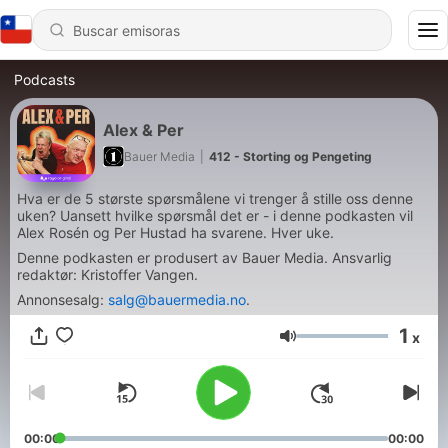
Podcasts
Alex & Per
Bauer Media
|
412 - Storting og Pengeting
Hva er de 5 største spørsmålene vi trenger å stille oss denne
uken? Uansett hvilke spørsmål det er - i denne podkasten vil
Alex Rosén og Per Hustad ha svarene. Hver uke.
Denne podkasten er produsert av Bauer Media. Ansvarlig
redaktør: Kristoffer Vangen.
Annonsesalg:
salg@bauermedia.no
.
1
x
Volumen
00:00
00:00