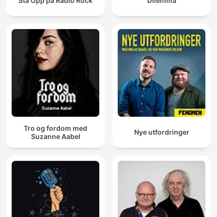
Stå Opp på Radio Rock
Dilemma
Tro og fordom med
Nye utfordringer
Suzanne Aabel