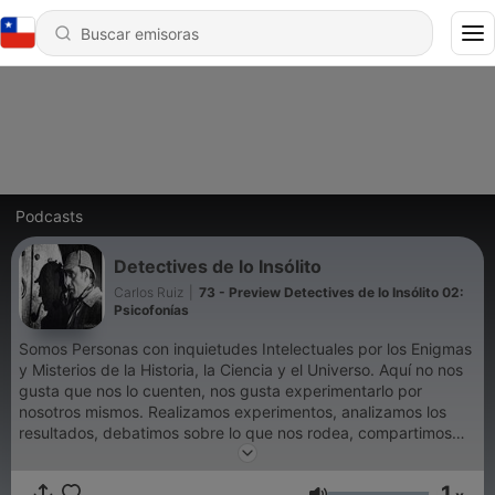
Podcasts
Detectives de lo Insólito
Carlos Ruiz
|
73 - Preview Detectives de lo Insólito 02:
Psicofonías
Somos Personas con inquietudes Intelectuales por los Enigmas
y Misterios de la Historia, la Ciencia y el Universo. Aquí no nos
gusta que nos lo cuenten, nos gusta experimentarlo por
nosotros mismos. Realizamos experimentos, analizamos los
resultados, debatimos sobre lo que nos rodea, compartimos
experiencias y sacamos conclusiones.
1