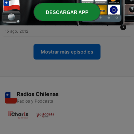
-
70
Preview Detectives de lo Insólito 09: Las Caras de
Bélmez
21 ago. 2012
DESCARGAR APP
-
69
Detectives de lo Insólito 08: Especial Curiosity
15 ago. 2012
Mostrar más episodios
Radios Chilenas
Radios y Podcasts