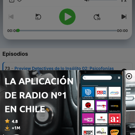
x
Volumen
00:00
00:00
Episodios
-
73
Preview Detectives de lo Insólito 02: Psicofonías
14 jun. 2012
-
72
Detectives de lo Insólito 01: ¿Es posible investigar
el fenómeno OVNI desde el punto de vista
científico?
09 jun. 2012
-
71
Detectives de lo Insólito 09: Las Caras de Bélmez
25 ago. 2012