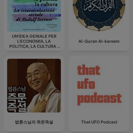
UN'IDEA GENIALE PER
L'ECONOMIA, LA
Al-Quran Al-kareem
POLITICA, LA CULTURA -
La triarticolazione sociale
di Rudolf Steiner
법륜스님의 즉문즉설
That UFO Podcast