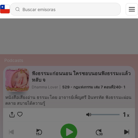
Podcasts
ฟังธรรมะก่อนนอน ใครชอบนอนฟังธรรมะแล้ว
หลับ จ
Dhamma Lover
|
529 - กฎแห่งกรรม เล่ม 7 ตอนที่240- 1
หนังสือเสียงอ่าน ธรรมะโดย อาจารย์เพ็ญศรี อินทรทัต ฟังธรรมะผ่อน
คลาย สบายได้ความรู้
1
x
Volumen