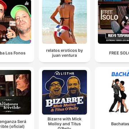
relatos eroticos by
iba Los Fonos
FREE SOL
juan ventura
Bizarre with Mick
Venganza Será
Molloy and Titus
Bachata
rible (oficial)
O’Reily