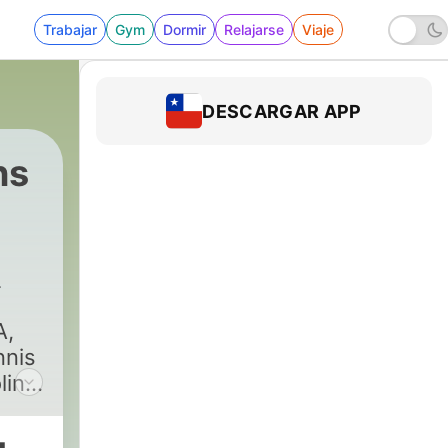
Trabajar
Gym
Dormir
Relajarse
Viaje
DESCARGAR APP
ns
A,
nnis
line