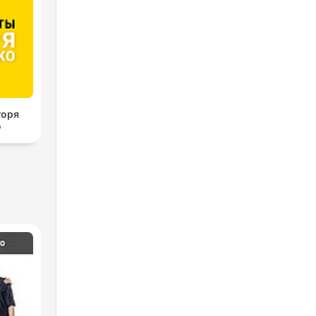
горя
о