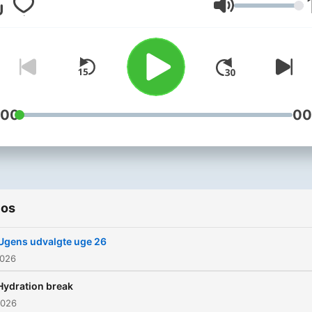
Volumen
:00
00
ios
Ugens udvalgte uge 26
2026
Hydration break
2026