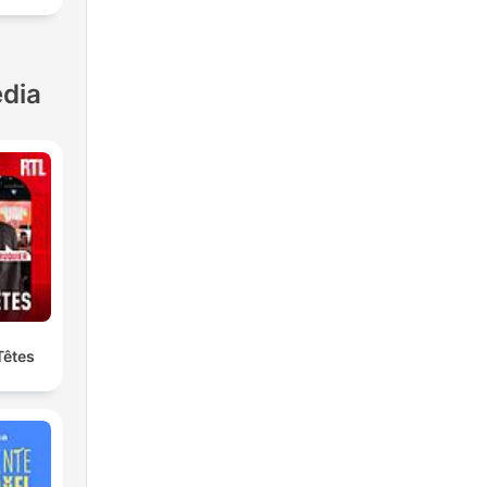
dia
Têtes