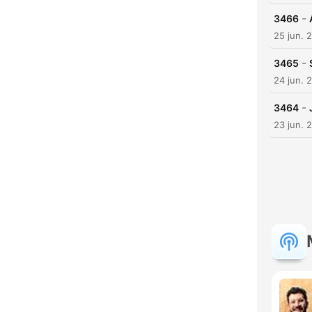
-
3466
25 jun. 
-
3465
24 jun. 
-
3464
23 jun. 