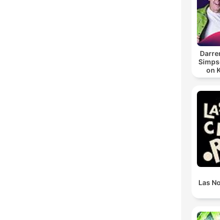
Darre
Simpso
on 
Las N