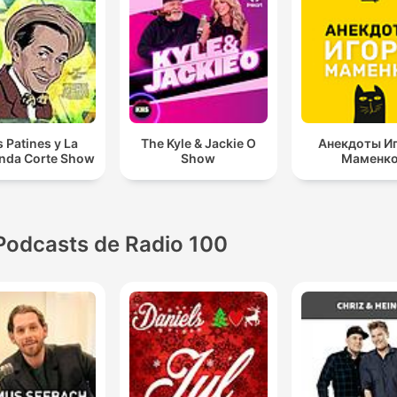
s Patines y La
The Kyle & Jackie O
Анекдоты И
nda Corte Show
Show
Маменк
Podcasts de Radio 100