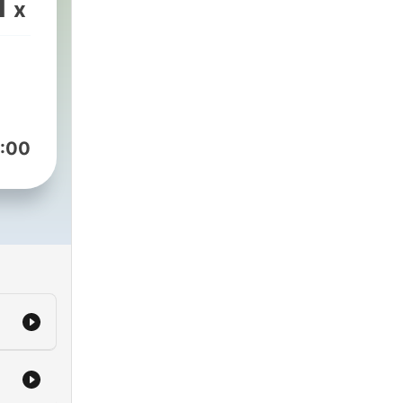
1
x
:00