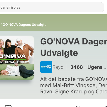
GO'NOVA Dagens Udvalgte
GO'NOVA Dage
Udvalgte
Rayo
|
3468 - Ugens udvalgte uge 26
Alt det bedste fra GO’NOV
med Mai-Britt Vingsøe, De
Ravn, Signe Krarup og Caro
Mouritzen