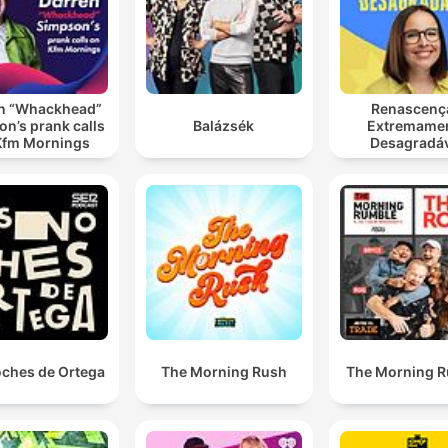
n “Whackhead”
Renascenç
n’s prank calls
Balázsék
Extremame
Kfm Mornings
Desagradá
oches de Ortega
The Morning Rush
The Morning 