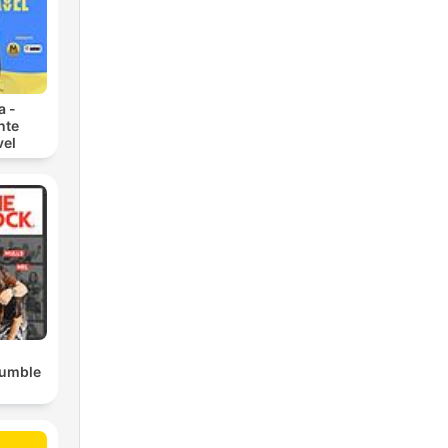
a -
nte
vel
Rumble