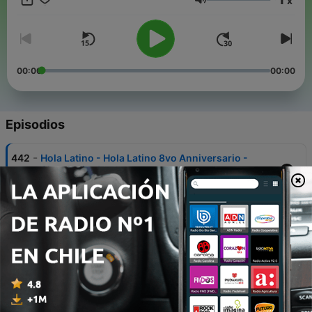
x
Volumen
00:00
00:00
Episodios
-
442
Hola Latino - Hola Latino 8vo Anniversario -
Chao Latino!
27 jul. 2026
-
441
Hola Latino - Carlos de Xolo - Ultima entrevista!
06 jul. 2026
-
440
Hola Latino - Anuncio importante y memorias :) -
Con DJ D Latino
22 jun. 2026
-
439
Hola Latino - Como comprar tu casa en NZ en