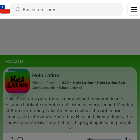
Podcasts
Hola Latino
Nicolas Reyes
|
442 - Hola Latino - Hola Latino 8vo
Anniversario - Chao Latino!
Hola! Programa para toda la comunidad Latinoamerican e
Hispano hablante en Aotearoa! Listen in every second Monday
at 6pm celebrating Latin American culture through music,
stories, and interviews. Hosted by Nico and Jimmy Reyes, the
show connects Kiwis and Latinos, highlighting inspiring people,
local events, and the vibrant spirit of Latin America in Aotearoa.
1