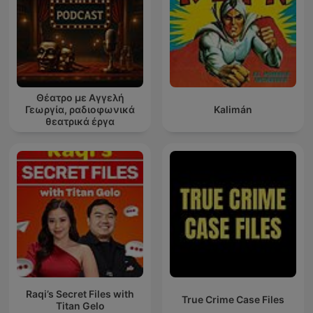
Θέατρο με Αγγελή
Γεωργία, ραδιοφωνικά
Kalimán
θεατρικά έργα
Raqi’s Secret Files with
True Crime Case Files
Titan Gelo