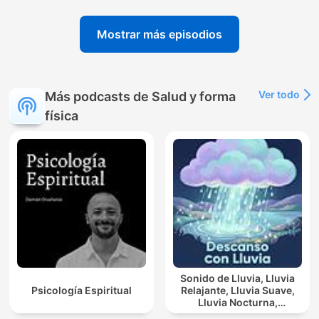
Mostrar más episodios
Ver todo
Más podcasts de Salud y forma
física
Sonido de Lluvia, Lluvia
Psicología Espiritual
Relajante, Lluvia Suave,
Lluvia Nocturna,
Descanso Con Lluvia