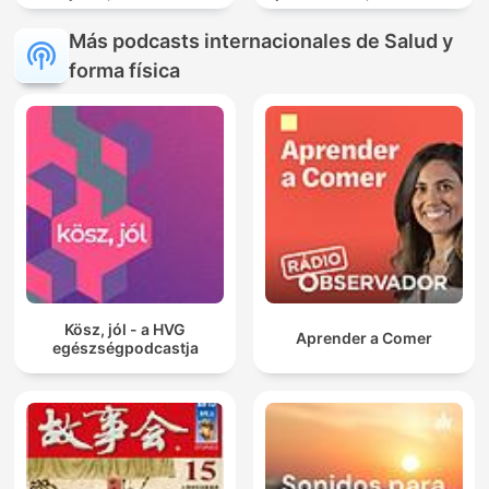
Lluvia Para Calmar
pour Dormir, L' heure
tranquille
Más podcasts internacionales de Salud y
forma física
Kösz, jól - a HVG
Aprender a Comer
egészségpodcastja