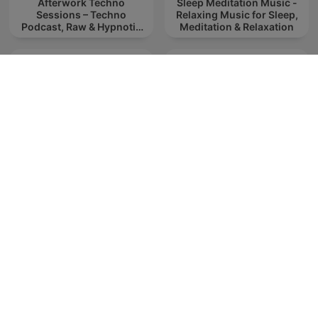
Afterwork Techno
Sleep Meditation Music -
Sessions – Techno
Relaxing Music for Sleep,
Podcast, Raw & Hypnotic
Meditation & Relaxation
Techno Mixes
Adam Beyer presents
Knight SA - MidTempo
Drumcode
Sessions Uploads