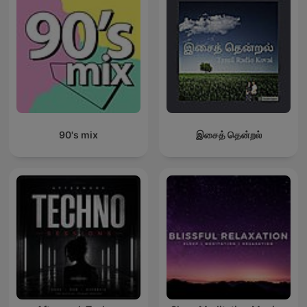
90's mix
இசைத் தென்றல்