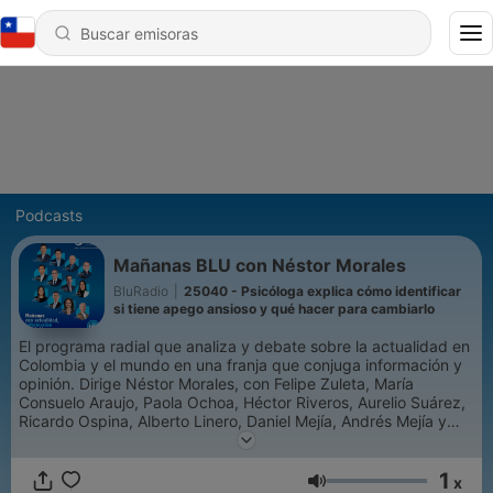
Podcasts
Mañanas BLU con Néstor Morales
BluRadio
|
25040 - Psicóloga explica cómo identificar
si tiene apego ansioso y qué hacer para cambiarlo
El programa radial que analiza y debate sobre la actualidad en
Colombia y el mundo en una franja que conjuga información y
opinión. Dirige Néstor Morales, con Felipe Zuleta, María
Consuelo Araujo, Paola Ochoa, Héctor Riveros, Aurelio Suárez,
Ricardo Ospina, Alberto Linero, Daniel Mejía, Andrés Mejía y
Víctor Grosso.
1
x
Volumen