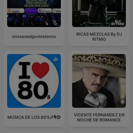
RICAS MEZCLAS By DJ
mixesdedjpobletemix
RITMO
VICENTE FERNANDEZ EN
MÚSICA DE LOS 80'S🎶🎙️😎
NOCHE DE ROMANCE