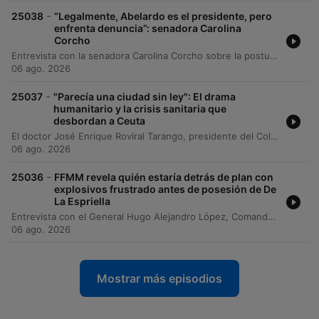
-
25038
“Legalmente, Abelardo es el presidente, pero
enfrenta denuncia”: senadora Carolina
Corcho
Entrevista con la senadora Carolina Corcho sobre la postura del Pacto Histórico frente a la toma de posesión del presidente Abelardo de la Espriella. La senadora explica las razones por las cuales la bancada opositora no asistirá a la ceremonia en Cali, calificando su ausencia como un acto de protesta constitucional ante anuncios presidenciales que considera contrarios a la democracia y a las relaciones internacionales de Colombia. El diálogo aborda también la intención de realizar actos de protesta en el Capitolio Nacional y la controversia generada por las recomendaciones de seguridad de la Policía Nacional. Se discute la tensión entre las medidas preventivas de la fuerza pública para evitar disturbios en Bogotá y el derecho constitucional a la reunión y la opinión parlamentaria.
06 ago. 2026
-
25037
"Parecía una ciudad sin ley": El drama
humanitario y la crisis sanitaria que
desbordan a Ceuta
El doctor José Enrique Roviral Tarango, presidente del Colegio Oficial de Médicos de Ceuta, analiza la grave crisis humanitaria y sanitaria que atraviesa la ciudad tras la incursión masiva de migrantes desde Marruecos. El entrevistado describe un escenario de caos inicial con cifras de fallecidos por aplastamiento y ahogamiento, así como las complicaciones médicas actuales derivadas de lesiones, infecciones y el riesgo de enfermedades como el tétano o el cólera. La conversación aborda la precariedad en la atención a menores, los dilemas éticos del personal sanitario ante la falta de tutores legales y la sensación de inseguridad y ausencia del Estado que ha vivido la población local.
06 ago. 2026
-
25036
FFMM revela quién estaría detrás de plan con
explosivos frustrado antes de posesión de De
La Espriella
Entrevista con el General Hugo Alejandro López, Comandante General de las Fuerzas Militares de Colombia, sobre el despliegue de seguridad en el occidente del país. El General detalla los operativos para garantizar la estabilidad durante la posesión del presidente electo Abelardo de la Espriella, destacando la incautación de media tonelada de explosivos en Santander de Quilichao vinculada a estructuras del Gabor Residual del BOJA y el terrorista Mordisco. La conversación aborda las medidas de inteligencia para prevenir ataques con drones, la restricción del espacio aéreo en Cali y el estado de alerta nacional mediante un acuartelamiento de primer grado para proteger las instituciones durante los eventos oficiales.
06 ago. 2026
Mostrar más episodios