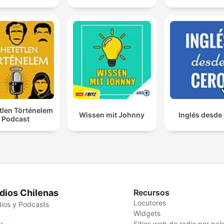
tlen Történelem
Wissen mit Johnny
Inglés desde
Podcast
dios Chilenas
Recursos
Locutores
ios y Podcasts
Widgets
Sitios web de radio por paí