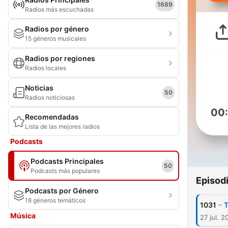
1689
Radios más escuchadas
Radios por género
15 géneros musicales
Radios por regiones
Radios locales
Noticias
50
Radios noticiosas
00
Recomendadas
Lista de las mejores radios
Podcasts
Podcasts Principales
50
Podcasts más populares
Episod
Podcasts por Género
18 géneros temáticos
-
1031
T
Música
27 jul. 2