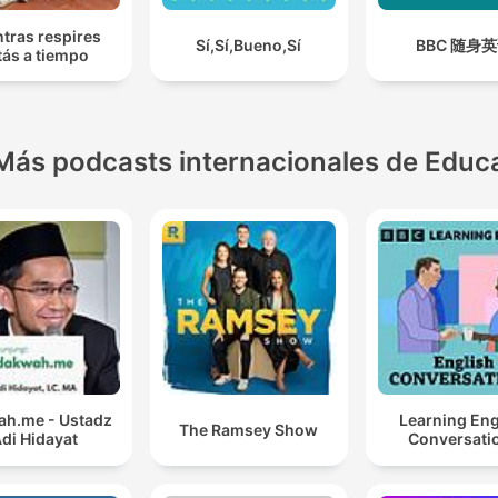
tras respires
Sí,Sí,Bueno,Sí
BBC 随身
tás a tiempo
Más podcasts internacionales de Educ
h.me - Ustadz
Learning Eng
The Ramsey Show
di Hidayat
Conversati