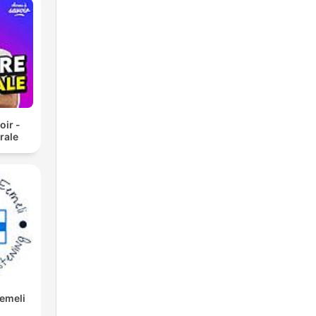
oir -
rale
Eemeli