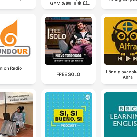
GYM 💪🏼🏋🏻‍♀🔱 💥
MODO GUERRA💥
nion Radio
Lär dig svens
FREE SOLO
Alfra