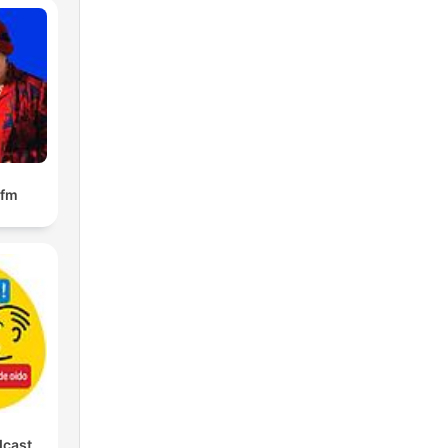
.fm
dcast