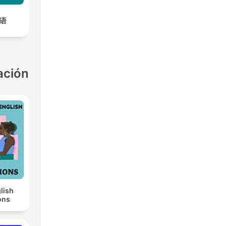
英语
ación
lish
ons