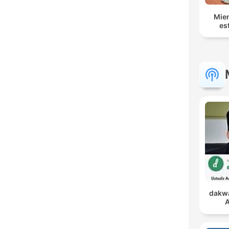
Mien
es
dakwa
A