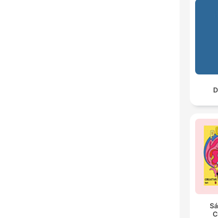
D
Sá
C