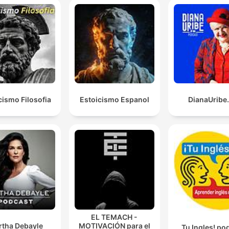
cismo Filosofia
Estoicismo Espanol
DianaUribe
EL TEMACH -
rtha Debayle
MOTIVACIÓN para el
Tu Ingles! po