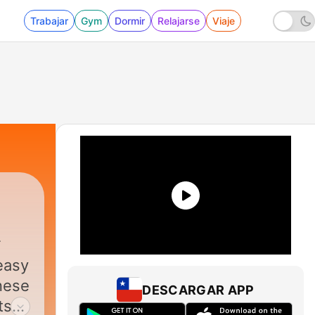
Trabajar
Gym
Dormir
Relajarse
Viaje
easy
inese
DESCARGAR APP
ts