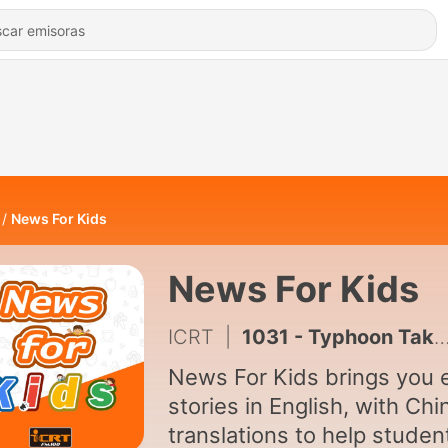
News For Kids
News For Kids
ICRT
|
1031 - Typhoon Takes Time from Sports Competition
News For Kids brings you 
stories in English, with Ch
translations to help studen