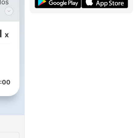
dos
1
x
:00