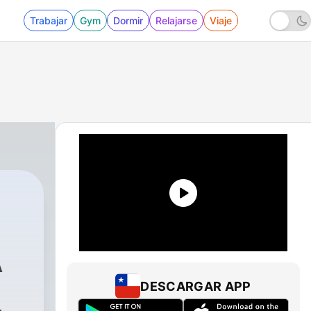
Trabajar
Gym
Dormir
Relajarse
Viaje
A
DESCARGAR APP