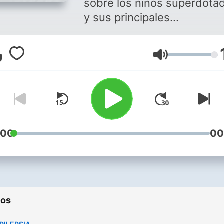
sobre los niños superdota
y sus principales
características.
Volumen
:00
00
ios