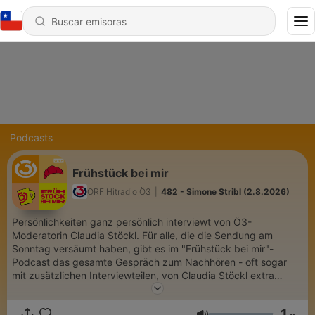
Podcasts
Frühstück bei mir
ORF Hitradio Ö3
|
482 - Simone Stribl (2.8.2026)
Persönlichkeiten ganz persönlich interviewt von Ö3-
Moderatorin Claudia Stöckl. Für alle, die die Sendung am
Sonntag versäumt haben, gibt es im "Frühstück bei mir"-
Podcast das gesamte Gespräch zum Nachhören - oft sogar
mit zusätzlichen Interviewteilen, von Claudia Stöckl extra
produziert. Alle Podcasts von Ö3 sind aus rechtlichen Gründen
nur 30 Tage verfügbar.
1