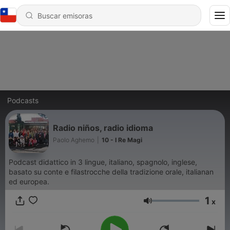
Podcasts
Radio niños, radio idioma
Paolo Aghemo
|
10 - I Re Magi
Podcast didattico in 3 lingue, italiano, spagnolo, inglese,
basato su conte e filastrocche della tradizione orale, italianan
ed europea.
1
x
Volumen