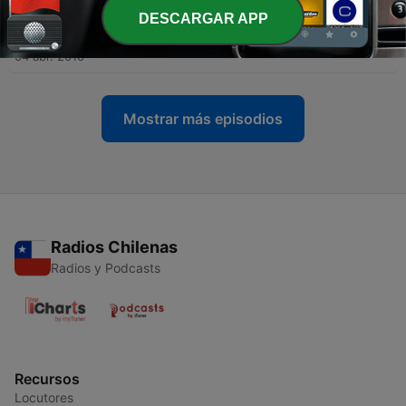
DESCARGAR APP
-
2
Filastrocche italiane, Il libro magico, Volta la carta
(ver 2), Pioggia e vento (Episode 3)
04 abr. 2010
Mostrar más episodios
Radios Chilenas
Radios y Podcasts
Recursos
Locutores