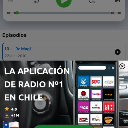
00:00
00:00
Episodios
-
10
I Re Magi
22 dic. 2010
-
5
Della serie, Interviste impossibili, personaggi
biblici, Giuseppe d'Egitto
27 mayo 2010
-
4
Cuentos tradicionales españoles, "Don Pepito y
Don Josè" - "La Gallina Turuleca" - "Como se dibuja
un niño".
10 abr. 2010
-
3
The three little pigs
10 abr. 2010