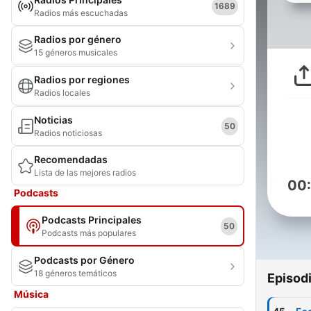
1689
Radios más escuchadas
Radios por género
15 géneros musicales
Radios por regiones
Radios locales
Noticias
50
Radios noticiosas
Recomendadas
Lista de las mejores radios
00
Podcasts
Podcasts Principales
50
Podcasts más populares
Podcasts por Género
18 géneros temáticos
Episod
Música