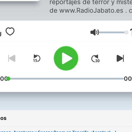
reportajes de terror y miste
de www.RadioJabato.es . c
Ilselefay(Dark)
RJsamper(Asdragoth)
Volumen
Jona.thart(Esbirro)
:00
00
ios