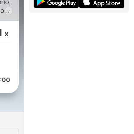
rio,
on:
1
x
:00