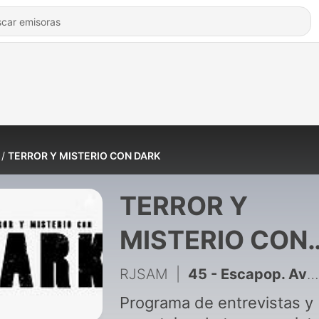
TERROR Y MISTERIO CON DARK
TERROR Y
MISTERIO CON
DARK
RJSAM
|
45 - Escapop. Aventuras y Escape Room en Tenerife. ¡Acepta el ...!
Programa de entrevistas y