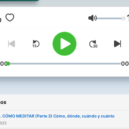
podcast puedes descasar 
retaurar tu cuerpo y espirit
mietras meditas
Volumen
:00
00
ios
. CÓMO MEDITAR (Parte 3) Cómo, dónde, cuándo y cuánto
2025