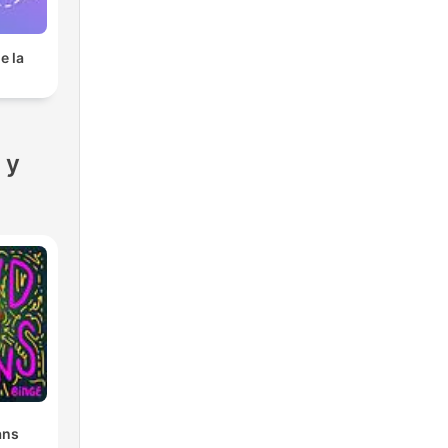
e la
d
 y
ans