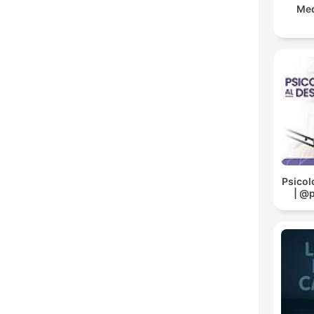
Med
Psicol
| @