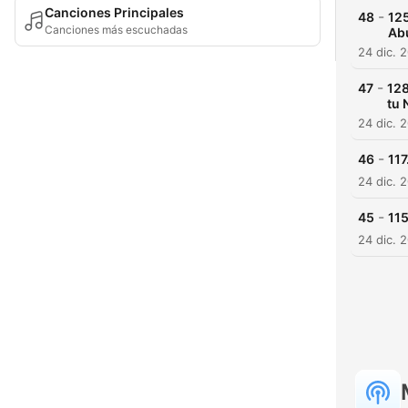
Canciones Principales
-
48
125
Canciones más escuchadas
Ab
24 dic. 
-
47
128
tu 
24 dic. 
-
46
11
24 dic. 
-
45
11
24 dic. 