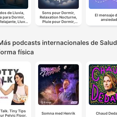
dos de Lluvia,
Sons pour Dormir,
El mensaje d
ia para Dormir,
Relaxation Nocturne,
ansieda
lajante, Lluvia
Pluie pour Dormir,
ia Para
Bruit Blanc pour
Calmar
Dormir, L' heure
tranquille
Más podcasts internacionales de Salud
forma física
 Talk. Tiny Tips
Somna med Henrik
Chaud Ded
ur Pelvic Floor.