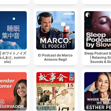
 | ホワイトノイズ
Sleep Podcast 
El Podcast de Marco
んおと, suimin
| Relaxing S
Antonio Regil
oto)
Sounds & Sl
Stories | Natur
For Sleep | 