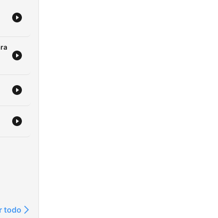
ara
r todo