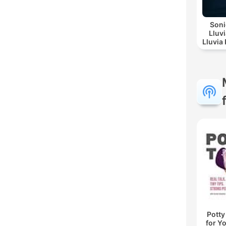
Soni
Lluv
Lluvia Re
Suave, Lluv
Potty
for Yo