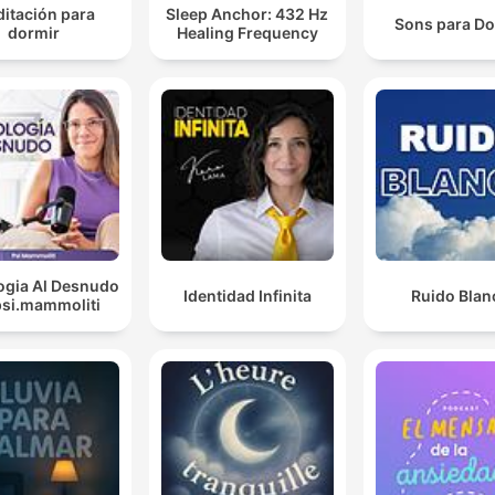
itación para
Sleep Anchor: 432 Hz
Sons para Do
dormir
Healing Frequency
ogia Al Desnudo
Identidad Infinita
Ruido Blan
psi.mammoliti