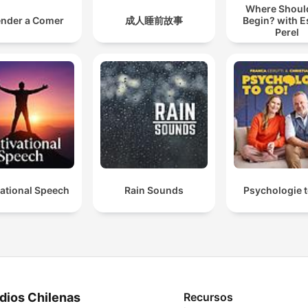
Where Shoul
nder a Comer
成人睡前故事
Begin? with E
Perel
ational Speech
Rain Sounds
Psychologie t
dios Chilenas
Recursos