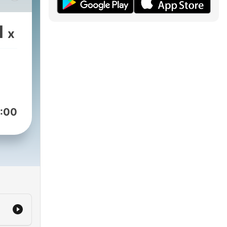
y
u
1
x
:00