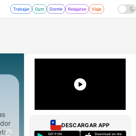
Trabajar
Gym
Dormir
Relajarse
Viaje
as
ador
DESCARGAR APP
etro