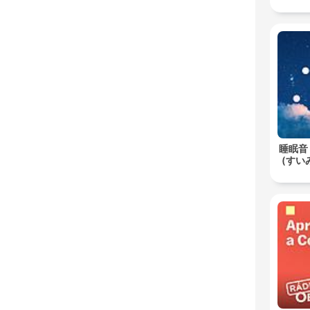
睡眠音
(すいみ