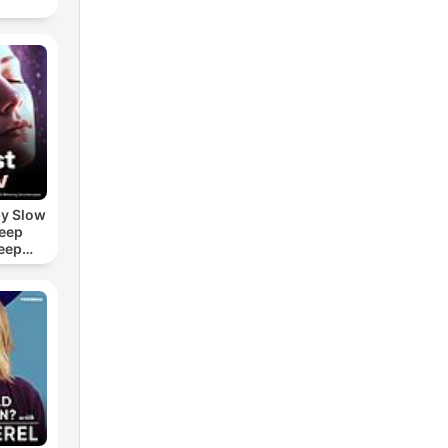
by Slow
leep
eep
e Sound
ASMR