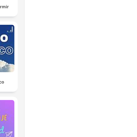
rmir
co