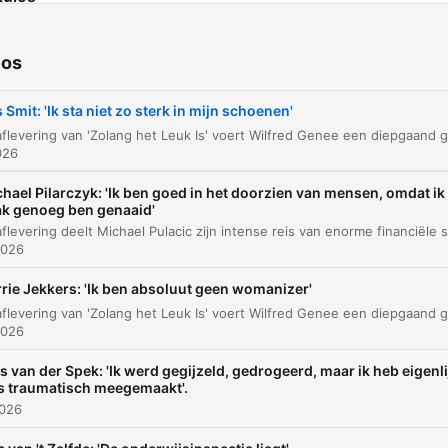
Introductie BNR Beurs en Zolang het Leuk Is
00:00:01
ios
Ontmoeting met Bas Smit en zijn missie
00:02:37
 Smit: 'Ik sta niet zo sterk in mijn schoenen'
Geluk, familie en intensiteit in het leven
00:04:15
026
Online aanwezigheid en publieke opinie
00:07:13
hael Pilarczyk: 'Ik ben goed in het doorzien van mensen, omdat ik
Veerkracht bij ziekte en de kracht van positivit
00:09:55
ak genoeg ben genaaid'
Omgaan met kritiek en imago
00:12:35
2026
De impact van publieke meningen op het
rie Jekkers: 'Ik ben absoluut geen womanizer'
00:15:23
gezinsleven
2026
De les van Jan Smit: focus op de 8 miljoen fan
00:20:32
s van der Spek: 'Ik werd gegijzeld, gedrogeerd, maar ik heb eigenli
Feedback en ondernemerschap
00:25:27
s traumatisch meegemaakt'.
2026
Levensenergie en rust
00:32:46