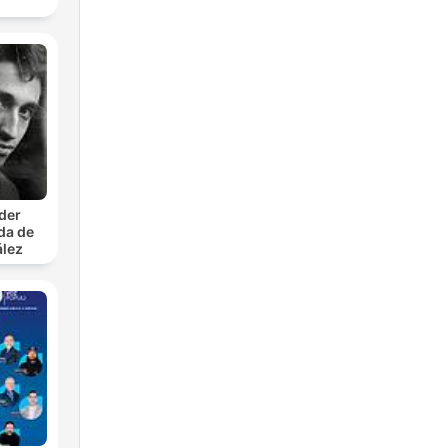
 bij
en
je
der
ida de
ález
...