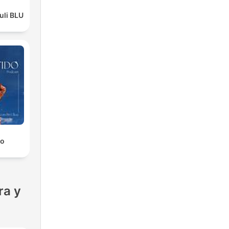
ie
d
li BLU
do
ra y