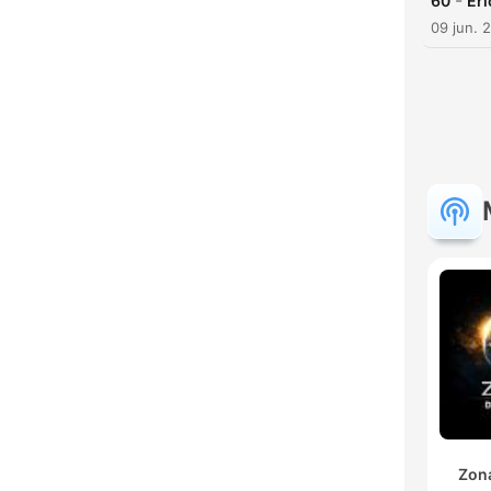
-
60
Eri
09 jun. 
H
Dest
Zon