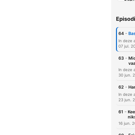
Episod
-
64
Bas
07 jul. 2
-
63
Mic
va
30 jun. 
-
62
Har
23 jun. 
-
61
Kee
nik
16 jun. 