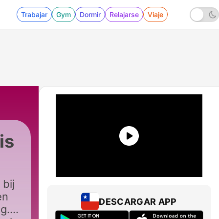
Trabajar
Gym
Dormir
Relajarse
Viaje
is
bij
en
DESCARGAR APP
g.