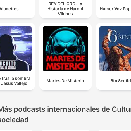
02:00:44 · De spreker vertelt over een enorme collectieve act
REY DEL ORO: La
waarbij via kleine bijdragen een groot bedrag werd opgehaal
Aladetres
Historia de Harold
Humor Voz Popu
Vilches
voor het goede doel.
 tras la sombra
Martes De Misterio
6to Senti
 Jesús Vallejo
Más podcasts internacionales de Cultu
sociedad