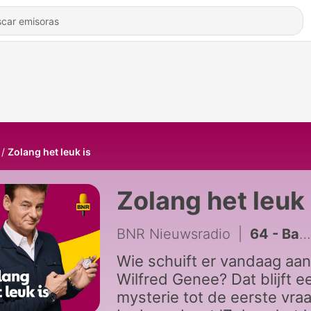
Zolang het leuk is
Zolang het leuk 
BNR Nieuwsradio
|
64 - Bas Smit: 'Ik sta niet zo sterk in mijn schoenen'
Wie schuift er vandaag aan 
Wilfred Genee? Dat blijft e
mysterie tot de eerste vraa