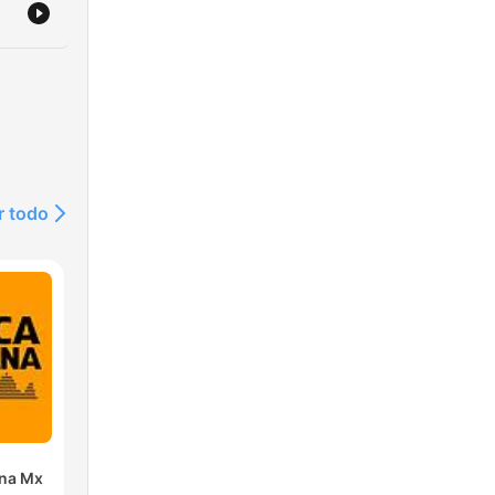
r todo
 te
n
ana Mx