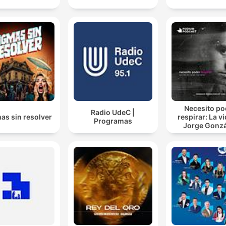
slachtoffer van de situatie of leer ervan?
00:10:58 · Bas reflecteert op de enorme veerkracht die hij ziet
mensen die te maken hebben met zorde ziekte.
8 miljoen vinden je geweldig en 8 miljoen vinden je e
paardenlul. Ga nou geen tijd investeren in die acht
miljoen die je een paardenlul vindt.
00:21:09 · Dit citaat illustreert het advies dat Jan Smit gaf om 
Necesito po
Radio UdeC |
niet druk te maken om de mensen die je niet mogen.
as sin resolver
respirar: La v
Programas
Jorge Gonz
Je kan uit je gebrek ook je kracht halen.
00:50:16 · Dit vat de essentie samen van zijn visie op het
transformeren van uitdagingen naar unieke eigenschappen.
Toen hebben we zevenhalve ton in een dag opgehaald
aan tikkies. Grootste tikkieactie ever.