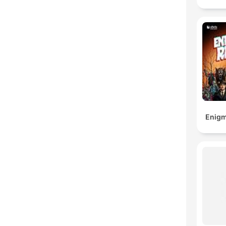
Enigm