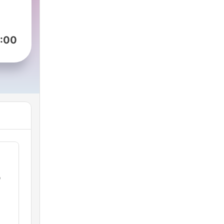
:00
'