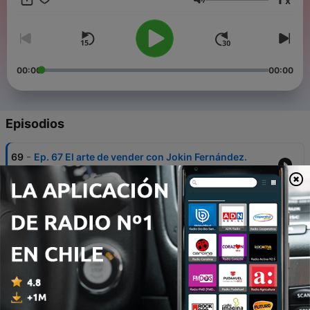
x
ejemplos y herramientas para que tu genialidad se convierta
Volumen
en un negocio plenamente rentable.
00:00
00:00
Episodios
-
69
Ep. 67 El arte de vender con Jokin Fernández.
04 mar. 2026
-
68
Ep.66 El Talento no basta. Cómo convertir tu
GENIALIDAD en un NEGOCIO RENTABLE.
14 feb. 2026
-
67
Ep. 65 Crea tu Plan de Ventas 2026. Pon números
a lo que realmente CABE EN TU VIDA.
24 ene. 2026
-
66
Ep. 64 Deja de hacer, para poder crecer. Las 3