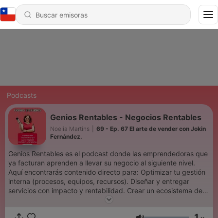
Podcasts
Genios Rentables - Negocios Rentables
Noelia Martins
|
69 - Ep. 67 El arte de vender con Jokin
Fernández.
Genios Rentables es el podcast donde las emprendedoras que
ya facturan aprenden a llevar su negocio al siguiente nivel.
Aquí encontrarás contenido directo para: Optimizar tu gestión
interna (procesos, equipos, recursos). Diseñar y entregar
servicios con impacto y rentabilidad. Crear un ecosistema de
ventas sólido y alineado a tu propuesta. Soy Noelia Martins,
mentora de negocio. Cada semana te traigo estrategia,
1