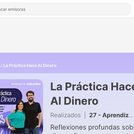
La Práctica Hace Al Dinero
La Práctica Hac
Al Dinero
Realizados
|
27 - Aprendizajes de Entrevistar a Millonarios | La Práctica Hace al Dinero T2.E8
Reflexiones profundas sobr