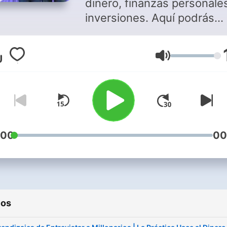
dinero, finanzas personale
inversiones. Aquí podrás
escuchar a 2 expertos
financieros, fundadores de
Volumen
Realizados y con más de 9
años de experiencia
enseñando sobre finanzas
inversiones a miles de
personas, que te abrirán la
puertas de su casa y su m
:00
00
para compartir contigo
reflexiones, experiencias y
contenido financiero desd
punto de vista nuevo.
ios