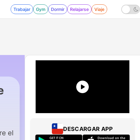
Trabajar
Gym
Dormir
Relajarse
Viaje
e
DESCARGAR APP
e el