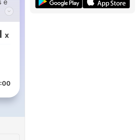
s e
1
x
 e
s
ente
:00
e un